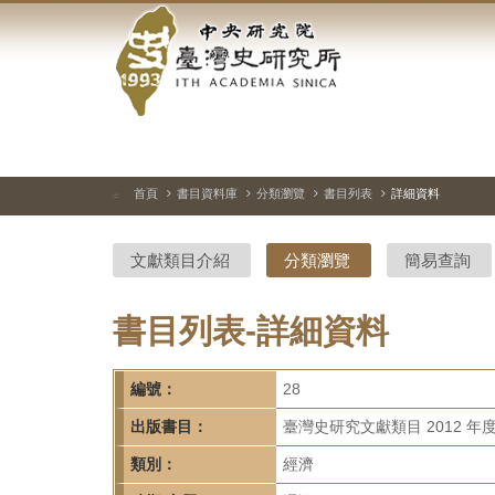
中
跳
到
央
主
要
研
內
容
究
區
塊
院-
首頁
書目資料庫
分類瀏覽
書目列表
詳細資料
:::
臺
文獻類目介紹
分類瀏覽
簡易查詢
灣
史
書目列表-詳細資料
研
編號：
28
究
出版書目：
臺灣史研究文獻類目 2012 年
所-
類別：
經濟