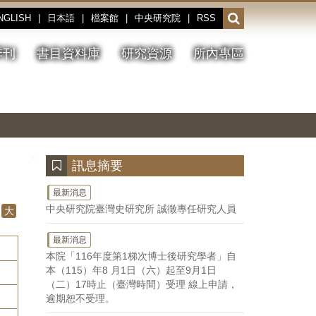
NGLISH
|
日本語
|
檔案館
|
中央研究院
|
RSS
開
啟
或
季刊
書目資料庫
研究資源
所內專區
收
合
搜
切
上
下
主
換
一
一
圖
尋
暫
張
張
連
停、
圖
圖
結
欄
播
片
片
位
放
:::
訊息摘要
最新消息
中央研究院臺灣史研究所 誠徵專任研究人員
大
最新消息
本院「116年度第1梯次博士後研究學者」自
本（115）年8 月1日（六）起至9月1日
（二）17時止（臺灣時間）受理 線上申請，
逾期恕不受理。