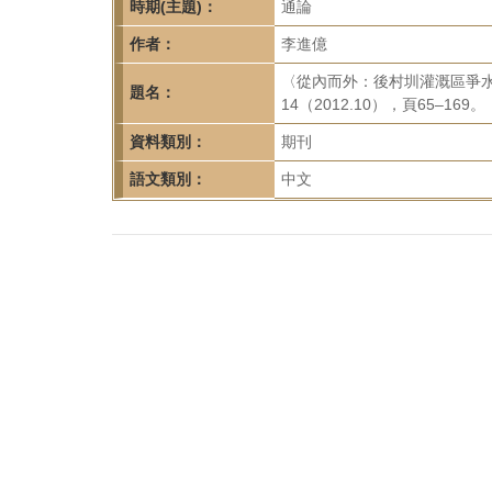
首
時期(主題)：
通論
頁
作者：
李進億
〈從內而外：後村圳灌溉區爭水事
題名：
14（2012.10），頁65–169。
資料類別：
期刊
語文類別：
中文