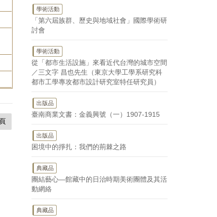
學術活動
「第六屆族群、歷史與地域社會」國際學術研
討會
學術活動
從「都市生活設施」來看近代台灣的城市空間
／三文字 昌也先生（東京大學工學系研究科
都市工學專攻都市設計研究室特任研究員）
出版品
臺南商業文書：金義興號（一）1907-1915
頁
出版品
困境中的掙扎：我們的荊棘之路
典藏品
團結藝心—館藏中的日治時期美術團體及其活
動網絡
典藏品