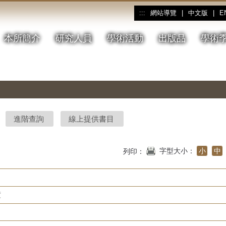
網站導覽
|
中文版
|
E
:::
本所簡介
研究人員
學術活動
出版品
學術
進階查詢
線上提供書目
字型大小：
小
中
列印：
度