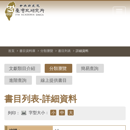
中
跳
到
點
央
主
擊
要
開
研
內
啟
容
或
究
切
上
下
主
區
換
一
一
圖
關
暫
張
張
連
塊
閉
停、
圖
圖
結
院-
播
片
片
首頁
書目資料庫
分類瀏覽
書目列表
詳細資料
網
放
站
臺
主
文獻類目介紹
分類瀏覽
簡易查詢
要
灣
選
進階查詢
線上提供書目
單
史
研
書目列表-詳細資料
究
字型大小：
小
中
大
列印：
所-