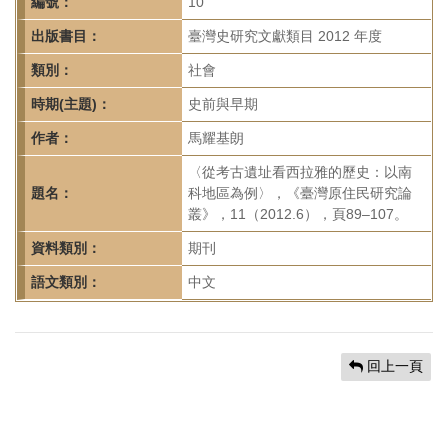
首
編號：
10
頁
出版書目：
臺灣史研究文獻類目 2012 年度
類別：
社會
時期(主題)：
史前與早期
作者：
馬耀基朗
〈從考古遺址看西拉雅的歷史：以南
題名：
科地區為例〉，《臺灣原住民研究論
叢》，11（2012.6），頁89–107。
資料類別：
期刊
語文類別：
中文
回上一頁