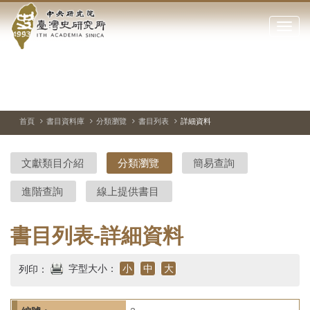
中
跳
到
點
央
主
擊
要
開
研
內
啟
容
或
究
切
上
下
主
區
換
一
一
圖
關
暫
張
張
連
塊
閉
停、
圖
圖
結
院-
播
片
片
首頁
書目資料庫
分類瀏覽
書目列表
詳細資料
網
放
站
臺
主
文獻類目介紹
分類瀏覽
簡易查詢
要
灣
選
進階查詢
線上提供書目
單
史
研
書目列表-詳細資料
究
字型大小：
小
中
大
列印：
所-