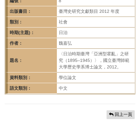
首
編號：
8
頁
出版書目：
臺灣史研究文獻類目 2012 年度
類別：
社會
時期(主題)：
日治
作者：
魏嘉弘
〈日治時期臺灣「亞洲型霍亂」之研
題名：
究（1895–1945）〉，國立臺灣師範
大學歷史學系博士論文，2012。
資料類別：
學位論文
語文類別：
中文
回上一頁