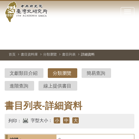
中
跳
到
點
央
主
擊
要
開
研
內
啟
容
或
究
切
上
下
主
區
換
一
一
圖
關
暫
張
張
連
塊
閉
停、
圖
圖
結
院-
播
片
片
首頁
書目資料庫
分類瀏覽
書目列表
詳細資料
網
放
站
臺
主
文獻類目介紹
分類瀏覽
簡易查詢
要
灣
選
進階查詢
線上提供書目
單
史
研
書目列表-詳細資料
究
字型大小：
小
中
大
列印：
所-