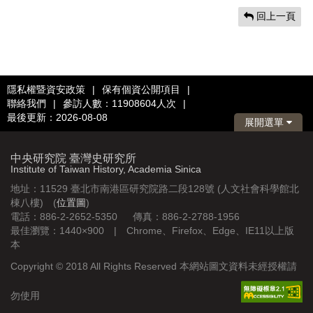
回上一頁
隱私權暨資安政策
|
保有個資公開項目
|
聯絡我們
|
參訪人數：11908604人次
|
最後更新：2026-08-08
展開選單
中央研究院 臺灣史研究所
Institute of Taiwan History, Academia Sinica
地址：11529 臺北市南港區研究院路二段128號 (人文社會科學館北
棟八樓) (
位置圖
)
電話：886-2-2652-5350 傳真：886-2-2788-1956
最佳瀏覽：1440×900 | Chrome、Firefox、Edge、IE11以上版
本
Copyright © 2018 All Rights Reserved 本網站圖文資料未經授權請
勿使用