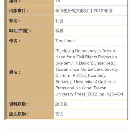
首
編號：
15
頁
出版書目：
臺灣史研究文獻類目 2012 年度
類別：
社會
時期(主題)：
戰後
作者：
Tan, Janet
“Fledgling Democracy in Taiwan:
Need for a Civil Rights Protection
Sys-tem,” in David Blundell (ed.),
Taiwan since Martial Law: Society,
題名：
Cul-ture, Politics, Economy,
Berkeley: University of California
Press and Na-tional Taiwan
University Press, 2012, pp. 419–484.
資料類別：
論文集
語文類別：
西文