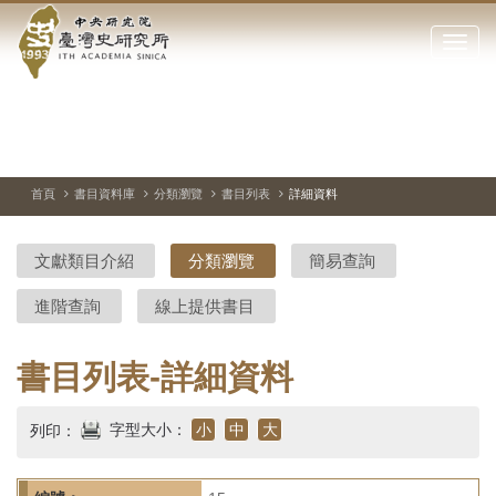
中
跳
到
點
央
主
擊
要
開
研
內
啟
容
或
究
切
上
下
主
區
換
一
一
圖
關
暫
張
張
連
塊
閉
停、
圖
圖
結
院-
播
片
片
首頁
書目資料庫
分類瀏覽
書目列表
詳細資料
網
放
站
臺
主
文獻類目介紹
分類瀏覽
簡易查詢
要
灣
選
進階查詢
線上提供書目
單
史
研
書目列表-詳細資料
究
字型大小：
小
中
大
列印：
所-