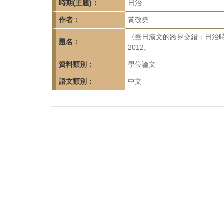
首
時期(主題)：
日治
頁
作者：
黃敬堯
〈臺日漢文的跨界交錯：日治
題名：
2012。
資料類別：
學位論文
語文類別：
中文