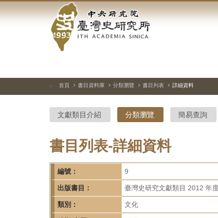
中
跳
到
央
主
要
研
內
容
究
區
塊
院-
首頁
書目資料庫
分類瀏覽
書目列表
詳細資料
:::
臺
文獻類目介紹
分類瀏覽
簡易查詢
灣
史
書目列表-詳細資料
研
編號：
9
究
出版書目：
臺灣史研究文獻類目 2012 年
所-
類別：
文化