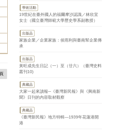
學術活動
19世紀在臺外國人的福爾摩沙認識／林欣宜
女士（國立臺灣師範大學歷史學系副教授）
出版品
家族企業／企業家族：侯雨利與臺南幫企業傳
承
出版品
黃旺成先生日記（一）至（廿六）（臺灣史料
叢刊10)
頁
典藏品
大家一起來讀報─《臺灣新民報》與《興南新
聞》日刊的內容取材觀察
典藏品
《臺灣新民報》地方特輯—1939年花蓮港開
港