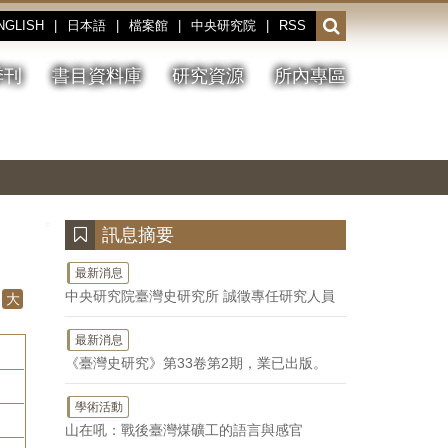
NGLISH
|
日本語
|
檔案館
|
中央研究院
|
RSS
開
啟
或
季刊
書目資料庫
研究資源
所內專區
收
合
搜
切
上
下
主
換
一
一
圖
尋
暫
張
張
連
停、
圖
圖
結
欄
播
片
片
位
放
:::
訊息摘要
最新消息
中央研究院臺灣史研究所 誠徵專任研究人員
大
最新消息
《臺灣史研究》第33卷第2期，業已出版。
學術活動
山在吼：戰後臺灣煤礦工的語言與感官