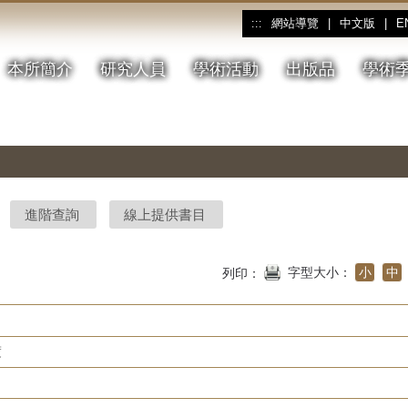
網站導覽
|
中文版
|
E
:::
本所簡介
研究人員
學術活動
出版品
學術
進階查詢
線上提供書目
字型大小：
小
中
列印：
度