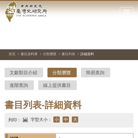
中
跳
到
點
央
主
擊
要
開
研
內
啟
容
或
究
切
上
下
主
區
換
一
一
圖
關
暫
張
張
連
塊
閉
停、
圖
圖
結
院-
播
片
片
首頁
書目資料庫
分類瀏覽
書目列表
詳細資料
網
放
站
臺
主
文獻類目介紹
分類瀏覽
簡易查詢
要
灣
選
進階查詢
線上提供書目
單
史
研
書目列表-詳細資料
究
字型大小：
小
中
大
列印：
所-