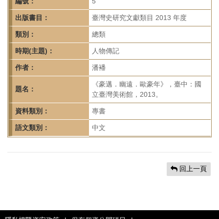
首
編號：
5
頁
出版書目：
臺灣史研究文獻類目 2013 年度
類別：
總類
時期(主題)：
人物傳記
作者：
潘襎
《豪邁．幽遠．歐豪年》，臺中：國
題名：
立臺灣美術館，2013。
資料類別：
專書
語文類別：
中文
回上一頁