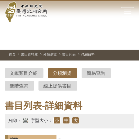
中
跳
到
點
央
主
擊
要
開
研
內
啟
容
或
究
切
上
下
主
區
換
一
一
圖
關
暫
張
張
連
塊
閉
停、
圖
圖
結
院-
播
片
片
首頁
書目資料庫
分類瀏覽
書目列表
詳細資料
網
放
站
臺
主
文獻類目介紹
分類瀏覽
簡易查詢
要
灣
選
進階查詢
線上提供書目
單
史
研
書目列表-詳細資料
究
字型大小：
小
中
大
列印：
所-