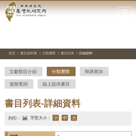
中
跳
到
點
央
主
擊
要
開
研
內
啟
容
或
究
切
上
下
主
區
換
一
一
圖
關
暫
張
張
連
塊
閉
停、
圖
圖
結
院-
播
片
片
首頁
書目資料庫
分類瀏覽
書目列表
詳細資料
網
放
站
臺
主
文獻類目介紹
分類瀏覽
簡易查詢
要
灣
選
進階查詢
線上提供書目
單
史
研
書目列表-詳細資料
究
字型大小：
小
中
大
列印：
所-