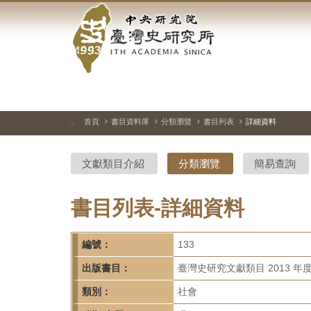
中
跳
到
央
主
要
研
內
容
究
區
塊
院-
首頁
書目資料庫
分類瀏覽
書目列表
詳細資料
:::
臺
文獻類目介紹
分類瀏覽
簡易查詢
灣
史
書目列表-詳細資料
研
編號：
133
究
出版書目：
臺灣史研究文獻類目 2013 年
所-
類別：
社會