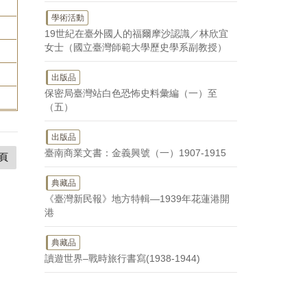
學術活動
19世紀在臺外國人的福爾摩沙認識／林欣宜
女士（國立臺灣師範大學歷史學系副教授）
出版品
保密局臺灣站白色恐怖史料彙編（一）至
（五）
出版品
臺南商業文書：金義興號（一）1907-1915
頁
典藏品
《臺灣新民報》地方特輯—1939年花蓮港開
港
典藏品
讀遊世界–戰時旅行書寫(1938-1944)