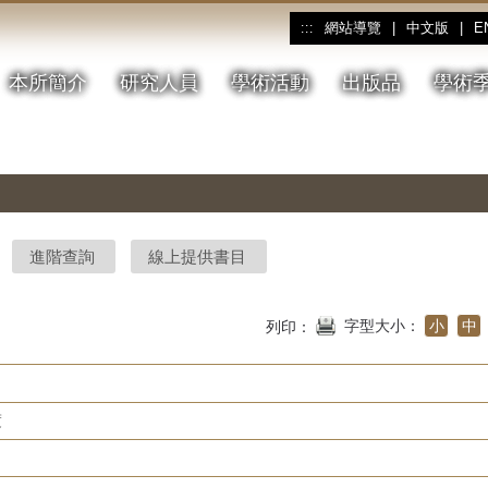
網站導覽
|
中文版
|
E
:::
本所簡介
研究人員
學術活動
出版品
學術
進階查詢
線上提供書目
字型大小：
小
中
列印：
度