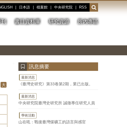
NGLISH
|
日本語
|
檔案館
|
中央研究院
|
RSS
開
啟
或
季刊
書目資料庫
研究資源
所內專區
收
合
搜
切
上
下
主
換
一
一
圖
尋
暫
張
張
連
停、
圖
圖
結
欄
播
片
片
位
放
:::
訊息摘要
最新消息
《臺灣史研究》第33卷第2期，業已出版。
大
最新消息
中央研究院臺灣史研究所 誠徵專任研究人員
學術活動
山在吼：戰後臺灣煤礦工的語言與感官