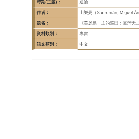
首
時期(主題)：
通論
頁
作者：
山樂曼（Sanromán, Miguel Á
題名：
《美麗島．主的莊田：臺灣天主教
資料類別：
專書
語文類別：
中文