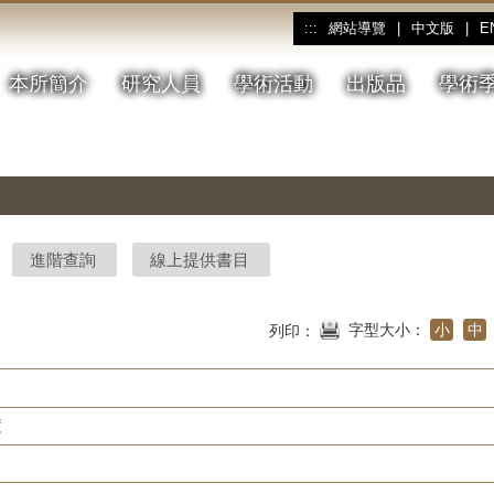
網站導覽
|
中文版
|
E
:::
本所簡介
研究人員
學術活動
出版品
學術
進階查詢
線上提供書目
字型大小：
小
中
列印：
度