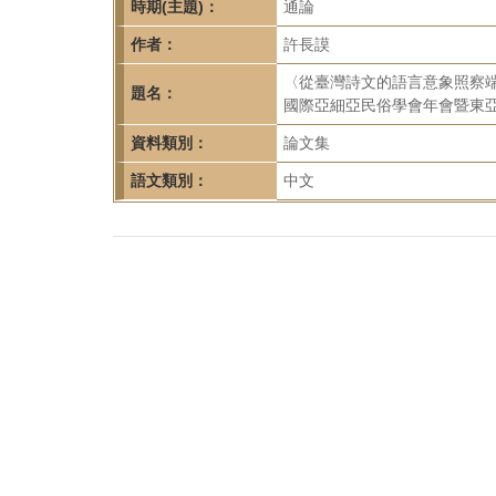
首
時期(主題)：
通論
頁
作者：
許長謨
〈從臺灣詩文的語言意象照察端
題名：
國際亞細亞民俗學會年會暨東亞端
資料類別：
論文集
語文類別：
中文