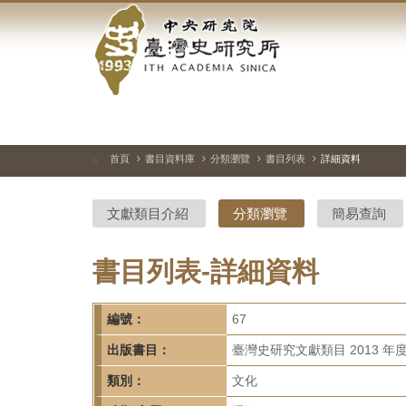
中
跳
到
央
主
要
研
內
容
究
區
塊
院-
首頁
書目資料庫
分類瀏覽
書目列表
詳細資料
:::
臺
文獻類目介紹
分類瀏覽
簡易查詢
灣
史
書目列表-詳細資料
研
編號：
67
究
出版書目：
臺灣史研究文獻類目 2013 年
所-
類別：
文化