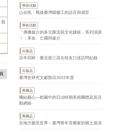
學術活動
山在吼：戰後臺灣煤礦工的語言與感官
 屆
學術活動
「傳播媒介的多元匯流與文化鑲嵌」系列演講
Ⅰ：革命、亡國與媒介
出版品
百年回眸：臺北第三高女校友口述訪問紀錄
出版品
頁
臺灣史研究文獻類目2022年度
典藏品
團結藝心—館藏中的日治時期美術團體及其活
動網絡
典藏品
在地方聽見世界－臺灣青年音樂家的鄉土巡演