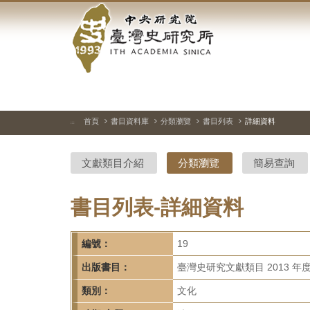
中
跳
到
央
主
要
研
內
容
究
區
塊
院-
首頁
書目資料庫
分類瀏覽
書目列表
詳細資料
:::
臺
文獻類目介紹
分類瀏覽
簡易查詢
灣
史
書目列表-詳細資料
研
編號：
19
究
出版書目：
臺灣史研究文獻類目 2013 年
所-
類別：
文化