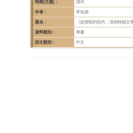
首
時期(主題)：
清代
頁
作者：
李知灝
題名：
《從蠻陌到現代：清領時期文學
資料類別：
專書
語文類別：
中文