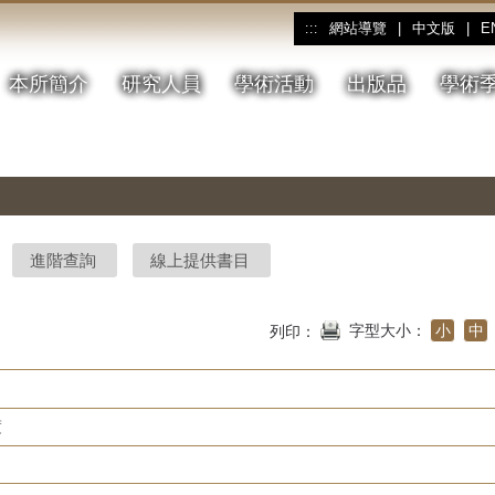
網站導覽
|
中文版
|
E
:::
本所簡介
研究人員
學術活動
出版品
學術
進階查詢
線上提供書目
字型大小：
小
中
列印：
度