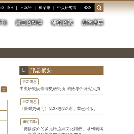
NGLISH
|
日本語
|
檔案館
|
中央研究院
|
RSS
開
啟
或
季刊
書目資料庫
研究資源
所內專區
收
合
搜
切
上
下
主
換
一
一
圖
尋
暫
張
張
連
停、
圖
圖
結
欄
播
片
片
位
放
:::
訊息摘要
最新消息
中央研究院臺灣史研究所 誠徵專任研究人員
大
最新消息
《臺灣史研究》第33卷第2期，業已出版。
學術活動
「傳播媒介的多元匯流與文化鑲嵌」系列演講