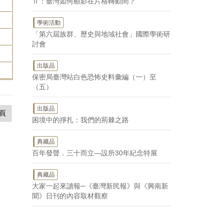
Ⅱ：臺灣如何顯影在片格轉動間？
學術活動
「第六屆族群、歷史與地域社會」國際學術研
討會
出版品
保密局臺灣站白色恐怖史料彙編（一）至
（五）
出版品
頁
困境中的掙扎：我們的荊棘之路
典藏品
百年發聲．三十而立—設所30年紀念特展
典藏品
大家一起來讀報─《臺灣新民報》與《興南新
聞》日刊的內容取材觀察