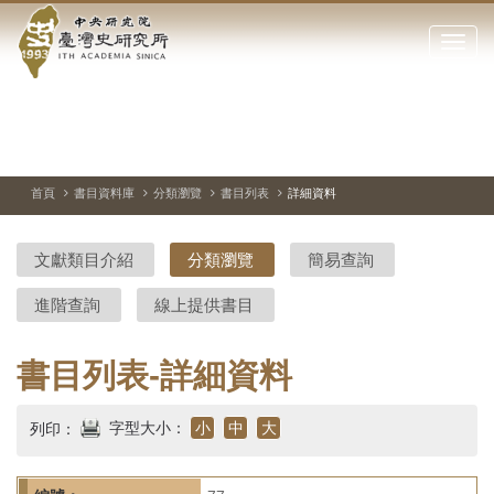
中
跳
到
點
央
主
擊
要
開
研
內
啟
容
或
究
切
上
下
主
區
換
一
一
圖
關
暫
張
張
連
塊
閉
停、
圖
圖
結
院-
播
片
片
首頁
書目資料庫
分類瀏覽
書目列表
詳細資料
網
放
站
臺
主
文獻類目介紹
分類瀏覽
簡易查詢
要
灣
選
進階查詢
線上提供書目
單
史
研
書目列表-詳細資料
究
字型大小：
小
中
大
列印：
所-