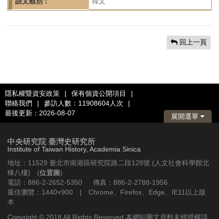
語文類別：
韓文
回上一頁
隱私權暨資安政策
|
保有個資公開項目
|
聯絡我們
|
參訪人數：11908604人次
|
最後更新：2026-08-07
展開選單
中央研究院 臺灣史研究所
Institute of Taiwan History, Academia Sinica
地址：11529 臺北市南港區研究院路二段128號 (人文社會科學館北
棟八樓) (
位置圖
)
電話：886-2-2652-5350 傳真：886-2-2788-1956
最佳瀏覽：1440×900 | Chrome、Firefox、Edge、IE11以上版
本
Copyright © 2018 All Rights Reserved 本網站圖文資料未經授權請