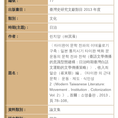
首
編號：
77
頁
出版書目：
臺灣史研究文獻類目 2013 年度
類別：
文化
時期(主題)：
日治
作者：
린치양（林淇瀁）
〈 타이완어 문학 전파의 이데올로기
구축：일본 통치시기 타이완 백화 문
운동의 문학 전파 전략（臺語文學傳播
的意識型態建構：日治時期臺灣白話
文運動的文學傳播策略）〉，收入최
題名：
말순（崔末順）編，《타이완 의 근대
문학： 운동 · 제도 · 식민성
2（Modern Taiwanese Literature:
Movement．Institution．Colonization
Vol. 2）》，首爾：소명출판，2013，
頁 78–108。
資料類別：
論文集