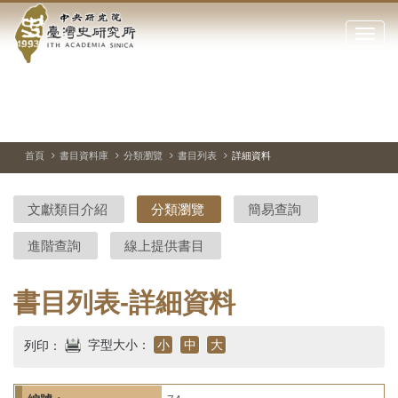
中
跳
到
點
央
主
擊
要
開
研
內
啟
容
或
究
切
上
下
主
區
換
一
一
圖
關
暫
張
張
連
塊
閉
停、
圖
圖
結
院-
播
片
片
首頁
書目資料庫
分類瀏覽
書目列表
詳細資料
網
放
站
臺
主
文獻類目介紹
分類瀏覽
簡易查詢
要
灣
選
進階查詢
線上提供書目
單
史
研
書目列表-詳細資料
究
字型大小：
小
中
大
列印：
所-