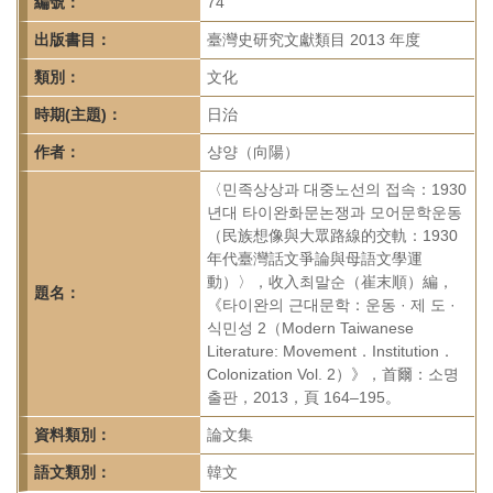
首
編號：
74
頁
出版書目：
臺灣史研究文獻類目 2013 年度
類別：
文化
時期(主題)：
日治
作者：
샹양（向陽）
〈민족상상과 대중노선의 접속：1930
년대 타이완화문논쟁과 모어문학운동
（民族想像與大眾路線的交軌：1930
年代臺灣話文爭論與母語文學運
動）〉，收入최말순（崔末順）編，
題名：
《타이완의 근대문학：운동 · 제 도 ·
식민성 2（Modern Taiwanese
Literature: Movement．Institution．
Colonization Vol. 2）》，首爾：소명
출판，2013，頁 164–195。
資料類別：
論文集
語文類別：
韓文