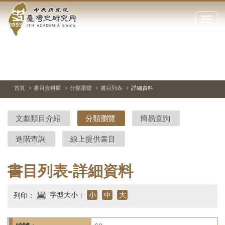
中
跳
到
點
央
主
擊
要
開
研
內
啟
容
或
究
切
上
下
主
區
換
一
一
圖
關
暫
張
張
連
塊
閉
停、
圖
圖
結
院-
播
片
片
首頁
書目資料庫
分類瀏覽
書目列表
詳細資料
網
放
站
臺
主
文獻類目介紹
分類瀏覽
簡易查詢
要
灣
選
進階查詢
線上提供書目
單
史
研
書目列表-詳細資料
究
字型大小：
小
中
大
列印：
所-