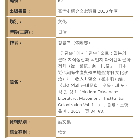
首
編號：
62
頁
出版書目：
臺灣史研究文獻類目 2013 年度
類別：
文化
時期(主題)：
日治
作者：
장룽즈（張隆志）
〈' 관습 ' 에서 ' 민속 ' 으로：일본의
근대 지식생산과 식민지 타이완의문화
정치（從「舊慣」到「民俗」：日本
近代知識生產與殖民地臺灣的 文化政
治）〉，收入최말순（崔末順）編，
題名：
《타이완의 근대문학：운동 · 제 도 ·
식 민 성 1（Modern Taiwanese
Literature: Movement．Institu- tion．
Colonization Vol. 1）》，首爾：소명
출판，2013，頁 34–63。
資料類別：
論文集
語文類別：
韓文