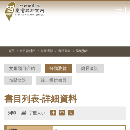
中
跳
到
點
央
主
擊
要
開
研
內
啟
容
或
究
切
上
下
主
區
換
一
一
圖
關
暫
張
張
連
塊
閉
停、
圖
圖
結
院-
播
片
片
首頁
書目資料庫
分類瀏覽
書目列表
詳細資料
網
放
站
臺
主
文獻類目介紹
分類瀏覽
簡易查詢
要
灣
選
進階查詢
線上提供書目
單
史
研
書目列表-詳細資料
究
字型大小：
小
中
大
列印：
所-