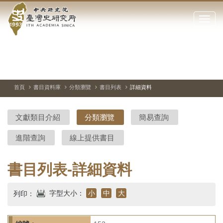
中
跳
到
點
央
主
擊
要
開
研
內
啟
容
或
究
切
上
下
主
區
換
一
一
圖
關
暫
張
張
連
塊
閉
停、
圖
圖
結
院-
播
片
片
首頁
書目資料庫
分類瀏覽
書目列表
詳細資料
網
放
站
臺
主
文獻類目介紹
分類瀏覽
簡易查詢
要
灣
選
進階查詢
線上提供書目
單
史
研
書目列表-詳細資料
究
字型大小：
小
中
大
列印：
所-