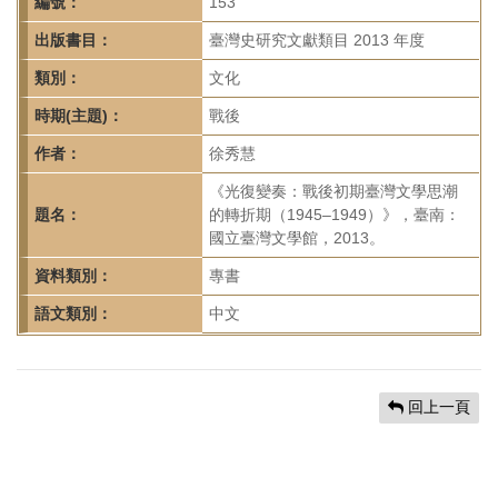
首
編號：
153
頁
出版書目：
臺灣史研究文獻類目 2013 年度
類別：
文化
時期(主題)：
戰後
作者：
徐秀慧
《光復變奏：戰後初期臺灣文學思潮
題名：
的轉折期（1945–1949）》，臺南：
國立臺灣文學館，2013。
資料類別：
專書
語文類別：
中文
回上一頁