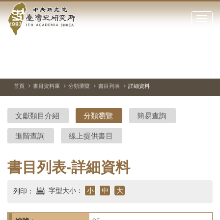
中
跳
到
點
央
主
擊
要
開
研
內
啟
容
或
究
切
上
下
主
區
換
一
一
圖
關
暫
張
張
連
塊
閉
停、
圖
圖
結
院-
播
片
片
首頁
書目資料庫
分類瀏覽
書目列表
詳細資料
網
放
站
臺
主
文獻類目介紹
分類瀏覽
簡易查詢
要
灣
選
進階查詢
線上提供書目
單
史
研
書目列表-詳細資料
究
字型大小：
小
中
大
列印：
所-