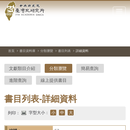
中
跳
到
點
央
主
擊
要
開
研
內
啟
容
或
究
切
上
下
主
區
換
一
一
圖
關
暫
張
張
連
塊
閉
停、
圖
圖
結
院-
播
片
片
首頁
書目資料庫
分類瀏覽
書目列表
詳細資料
網
放
站
臺
主
文獻類目介紹
分類瀏覽
簡易查詢
要
灣
選
進階查詢
線上提供書目
單
史
研
書目列表-詳細資料
究
字型大小：
小
中
大
列印：
所-