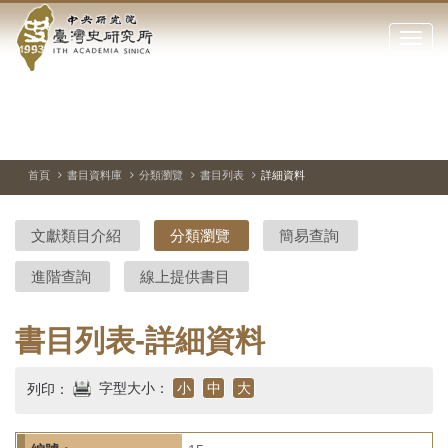
中
跳
到
點
央
主
擊
要
開
研
內
啟
容
或
究
切
上
下
主
區
換
一
一
圖
關
暫
張
張
連
塊
閉
停、
圖
圖
結
院-
播
片
片
首頁
書目資料庫
分類瀏覽
書目列表
詳細資料
網
放
站
臺
主
文獻類目介紹
分類瀏覽
簡易查詢
要
灣
選
進階查詢
線上提供書目
單
史
研
書目列表-詳細資料
究
字型大小：
小
中
大
列印：
所-