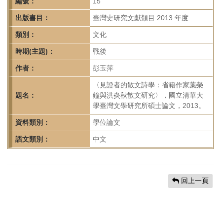
首
編號：
15
頁
出版書目：
臺灣史研究文獻類目 2013 年度
類別：
文化
時期(主題)：
戰後
作者：
彭玉萍
〈見證者的散文詩學：省籍作家葉榮
題名：
鐘與洪炎秋散文研究〉，國立清華大
學臺灣文學研究所碩士論文，2013。
資料類別：
學位論文
語文類別：
中文
回上一頁