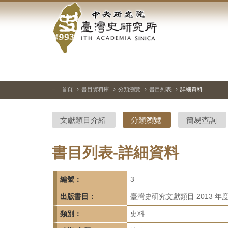
中
跳
到
央
主
要
研
內
容
究
區
塊
院-
首頁
書目資料庫
分類瀏覽
書目列表
詳細資料
:::
臺
文獻類目介紹
分類瀏覽
簡易查詢
灣
史
書目列表-詳細資料
研
編號：
3
究
出版書目：
臺灣史研究文獻類目 2013 年
所-
類別：
史料