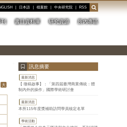
NGLISH
|
日本語
|
檔案館
|
中央研究院
|
RSS
開
啟
或
季刊
書目資料庫
研究資源
所內專區
收
合
搜
切
上
下
主
換
一
一
圖
尋
暫
張
張
連
停、
圖
圖
結
欄
播
片
片
位
放
:::
訊息摘要
最新消息
【 徵稿啟事】：「第四屆臺灣商業傳統：體
大
制內外的操作」國際學術研討會
最新消息
本所115年度獎補助訪問學員核定名單
學術活動