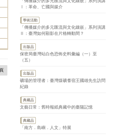
「傳播媒介的多元匯流與文化鑲嵌」系列演講
Ⅰ：革命、亡國與媒介
學術活動
「傳播媒介的多元匯流與文化鑲嵌」系列演講
Ⅱ：臺灣如何顯影在片格轉動間？
出版品
保密局臺灣站白色恐怖史料彙編（一）至
（五）
頁
出版品
礦場的管理者：臺灣煤礦耆宿王國雄先生訪問
紀錄
典藏品
文藝日常：舊時報紙典藏中的臺陽記憶
典藏品
「南方．島嶼．人文」特展