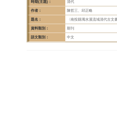
首
時期(主題)：
清代
頁
作者：
陳哲三、邱正略
題名：
〈南投縣濁水溪流域清代古文書調
資料類別：
期刊
語文類別：
中文