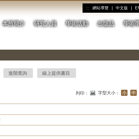
網站導覽
|
中文版
|
E
:::
本所簡介
研究人員
學術活動
出版品
學術
進階查詢
線上提供書目
字型大小：
小
中
列印：
度