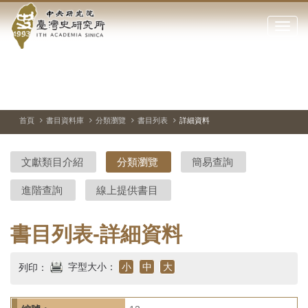
中
跳
到
點
央
主
擊
要
開
研
內
啟
容
或
究
切
上
下
主
區
換
一
一
圖
關
暫
張
張
連
塊
閉
停、
圖
圖
結
院-
播
片
片
首頁
書目資料庫
分類瀏覽
書目列表
詳細資料
網
放
站
臺
主
文獻類目介紹
分類瀏覽
簡易查詢
要
灣
選
進階查詢
線上提供書目
單
史
研
書目列表-詳細資料
究
字型大小：
小
中
大
列印：
所-