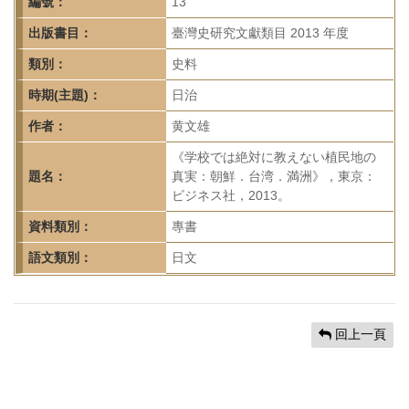
首
編號：
13
頁
出版書目：
臺灣史研究文獻類目 2013 年度
類別：
史料
時期(主題)：
日治
作者：
黄文雄
《学校では絶対に教えない植民地の
題名：
真実：朝鮮．台湾．満洲》，東京：
ビジネス社，2013。
資料類別：
專書
語文類別：
日文
回上一頁