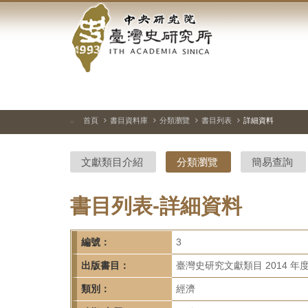
中
跳
到
央
主
要
研
內
容
究
區
塊
院-
首頁
書目資料庫
分類瀏覽
書目列表
詳細資料
:::
臺
文獻類目介紹
分類瀏覽
簡易查詢
灣
史
書目列表-詳細資料
研
編號：
3
究
出版書目：
臺灣史研究文獻類目 2014 年
所-
類別：
經濟