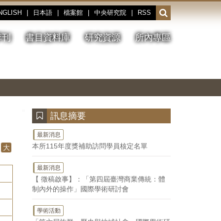
NGLISH
|
日本語
|
檔案館
|
中央研究院
|
RSS
開
啟
或
季刊
書目資料庫
研究資源
所內專區
收
合
搜
切
上
下
主
換
一
一
圖
尋
暫
張
張
連
停、
圖
圖
結
欄
播
片
片
位
放
:::
訊息摘要
最新消息
本所115年度獎補助訪問學員核定名單
大
最新消息
【 徵稿啟事】：「第四屆臺灣商業傳統：體
制內外的操作」國際學術研討會
學術活動