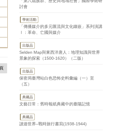
「第六屆族群、歷史與地域社會」國際學術研
討會
學術活動
「傳播媒介的多元匯流與文化鑲嵌」系列演講
Ⅰ：革命、亡國與媒介
出版品
Selden Map與東西洋唐人：地理知識與世界
景象的探索（1500-1620）（二版）
頁
出版品
保密局臺灣站白色恐怖史料彙編（一）至
（五）
典藏品
文藝日常：舊時報紙典藏中的臺陽記憶
典藏品
讀遊世界–戰時旅行書寫(1938-1944)