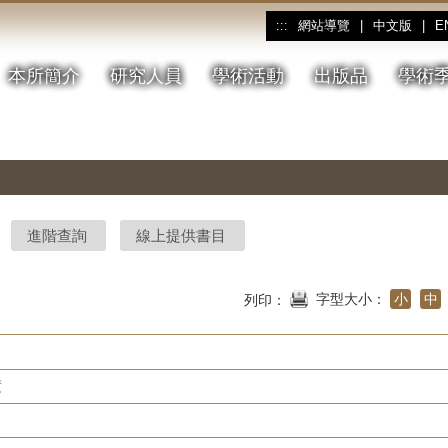
網站導覽
|
中文版
|
E
:::
本所簡介
研究人員
學術活動
出版品
學術
進階查詢
線上提供書目
字型大小：
小
中
列印：
度