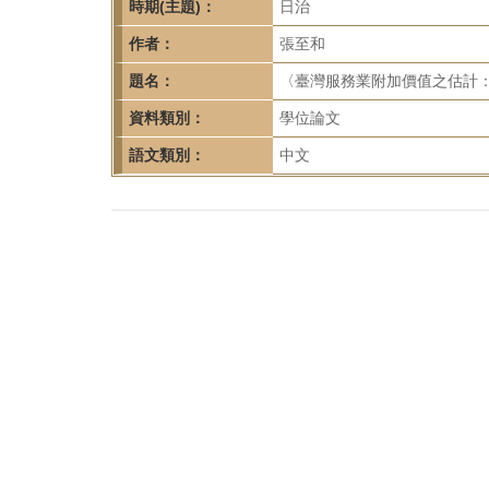
首
時期(主題)：
日治
頁
作者：
張至和
題名：
〈臺灣服務業附加價值之估計：1
資料類別：
學位論文
語文類別：
中文