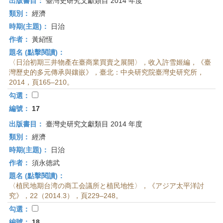
出版書目：
臺灣史研究文獻類目 2014 年度
類別：
經濟
時期(主題)：
日治
作者：
黃紹恆
題名 (點擊閱讀)：
〈日治初期三井物產在臺商業買賣之展開〉，收入許雪姬編，《臺
灣歷史的多元傳承與鑲嵌》，臺北：中央研究院臺灣史研究所，
2014，頁165–210。
勾選：
編號：
17
出版書目：
臺灣史研究文獻類目 2014 年度
類別：
經濟
時期(主題)：
日治
作者：
須永徳武
題名 (點擊閱讀)：
〈植民地期台湾の商工会議所と植民地性〉，《アジア太平洋討
究》，22（2014.3），頁229–248。
勾選：
編號：
18