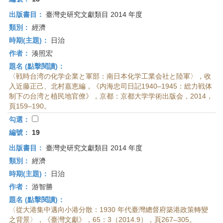
出版書目：
臺灣史研究文獻類目 2014 年度
類別：
經濟
時期(主題)：
日治
作者：
湊照宏
題名 (點擊閱讀)：
〈戦時台湾の化学企業と軍部：南日本化学工業会社と陸軍〉，收
入近藤正己、北村嘉恵編，《内海忠司日記1940–1945：総力戦体
制下の台湾と植民地官僚》，京都：京都大学学術出版会，2014，
頁159–190。
勾選：
編號：
19
出版書目：
臺灣史研究文獻類目 2014 年度
類別：
經濟
時期(主題)：
日治
作者：
游智勝
題名 (點擊閱讀)：
〈從大港集中邁向小港分散：1930 年代臺灣總督府築港政策轉變
之背景〉，《臺灣文獻》，65：3（2014.9），頁267–305。