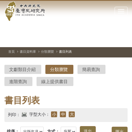
中
跳
到
點
央
主
擊
要
開
研
內
啟
容
或
究
切
上
下
主
區
換
一
一
圖
關
暫
張
張
連
塊
閉
停、
圖
圖
結
院-
播
片
片
首頁
書目資料庫
分類瀏覽
書目列表
網
放
站
臺
主
文獻類目介紹
分類瀏覽
簡易查詢
要
灣
選
進階查詢
線上提供書目
單
史
研
書目列表
究
字型大小：
小
中
大
列印：
所-
排序：
方式：