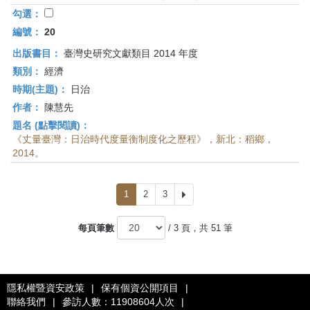
勾選：
編號：
20
出版書目：
臺灣史研究文獻類目 2014 年度
類別：
經濟
時期(主題)：
日治
作者：
陳慧先
題名 (點擊閱讀)：
《丈量臺灣：日治時代度量衡制度化之歷程》，新北：稻鄉，
2014。
1
2
3
下
一
頁
每頁筆數
/ 3 頁，共 51 筆
隱私權暨資安政策
|
保有個資公開項目
|
聯絡我們
|
參訪人數：11908604人次
|