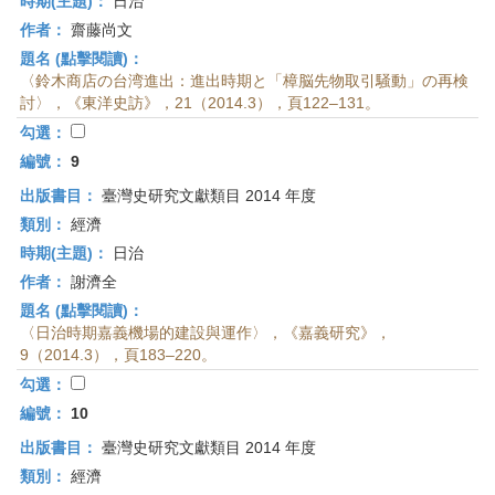
時期(主題)：
日治
作者：
齋藤尚文
題名 (點擊閱讀)：
〈鈴木商店の台湾進出：進出時期と「樟脳先物取引騒動」の再検
討〉，《東洋史訪》，21（2014.3），頁122–131。
勾選：
編號：
9
出版書目：
臺灣史研究文獻類目 2014 年度
類別：
經濟
時期(主題)：
日治
作者：
謝濟全
題名 (點擊閱讀)：
〈日治時期嘉義機場的建設與運作〉，《嘉義研究》，
9（2014.3），頁183–220。
勾選：
編號：
10
出版書目：
臺灣史研究文獻類目 2014 年度
類別：
經濟