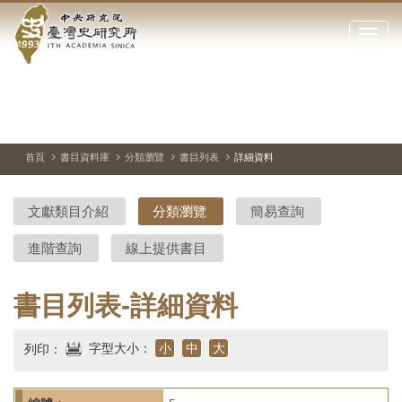
中
跳
到
點
央
主
擊
要
開
研
內
啟
容
或
究
切
上
下
主
區
換
一
一
圖
關
暫
張
張
連
塊
閉
停、
圖
圖
結
院-
播
片
片
首頁
書目資料庫
分類瀏覽
書目列表
詳細資料
網
放
站
臺
主
文獻類目介紹
分類瀏覽
簡易查詢
要
灣
選
進階查詢
線上提供書目
單
史
研
書目列表-詳細資料
究
字型大小：
小
中
大
列印：
所-