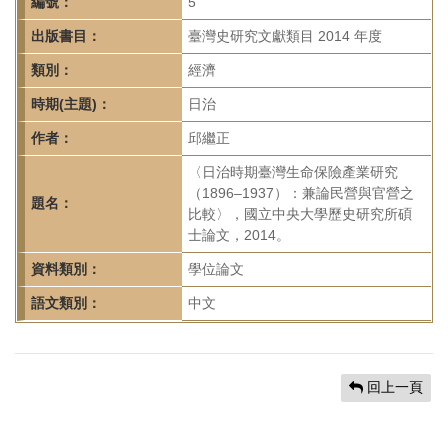
首
編號：
5
頁
出版書目：
臺灣史研究文獻類目 2014 年度
類別：
經濟
時期(主題)：
日治
作者：
邱繼正
〈日治時期臺灣生命保險產業研究
（1896–1937）：兼論民營與官營之
題名：
比較〉，國立中央大學歷史研究所碩
士論文，2014。
資料類別：
學位論文
語文類別：
中文
回上一頁