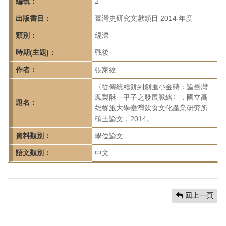
首
編號：
2
頁
出版書目：
臺灣史研究文獻類目 2014 年度
類別：
經濟
時期(主題)：
戰後
作者：
張家紋
〈從傳統糕餅到創匯小金磚：論臺灣
鳳梨酥一甲子之發展脈絡〉，國立高
題名：
雄餐旅大學臺灣飲食文化產業研究所
碩士論文，2014。
資料類別：
學位論文
語文類別：
中文
回上一頁