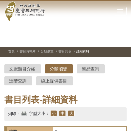
中
跳
到
點
央
主
擊
要
開
研
內
啟
容
或
究
切
上
下
主
區
換
一
一
圖
關
暫
張
張
連
塊
閉
停、
圖
圖
結
院-
播
片
片
首頁
書目資料庫
分類瀏覽
書目列表
詳細資料
網
放
站
臺
主
文獻類目介紹
分類瀏覽
簡易查詢
要
灣
選
進階查詢
線上提供書目
單
史
研
書目列表-詳細資料
究
字型大小：
小
中
大
列印：
所-