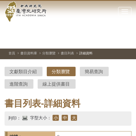
中
跳
到
點
央
主
擊
要
開
研
內
啟
容
或
究
切
上
下
主
區
換
一
一
圖
關
暫
張
張
連
塊
閉
停、
圖
圖
結
院-
播
片
片
首頁
書目資料庫
分類瀏覽
書目列表
詳細資料
網
放
站
臺
主
文獻類目介紹
分類瀏覽
簡易查詢
要
灣
選
進階查詢
線上提供書目
單
史
研
書目列表-詳細資料
究
字型大小：
小
中
大
列印：
所-