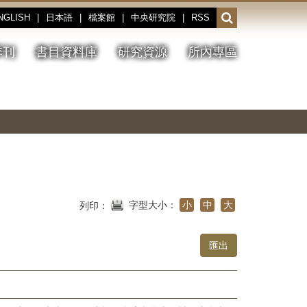
NGLISH
|
日本語
|
檔案館
|
中央研究院
|
RSS
開
啟
或
季刊
書目資料庫
研究資源
所內專區
收
合
搜
切
上
下
主
換
一
一
圖
尋
暫
張
張
連
停、
圖
圖
結
欄
播
片
片
位
放
字型大小：
小
中
大
列印：