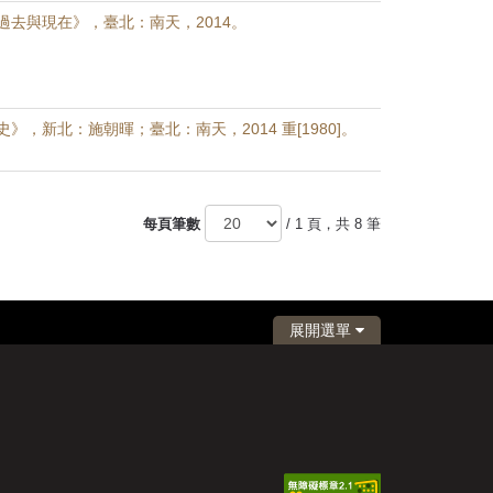
過去與現在》，臺北：南天，2014。
》，新北：施朝暉；臺北：南天，2014 重[1980]。
每頁筆數
/ 1 頁，共 8 筆
展開選單