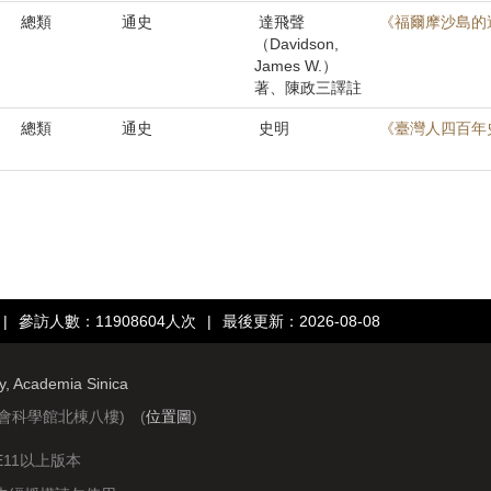
總類
通史
達飛聲
《福爾摩沙島的
（Davidson,
James W.）
著、陳政三譯註
總類
通史
史明
《臺灣人四百年史
|
參訪人數：11908604人次
|
最後更新：2026-08-08
ry, Academia Sinica
社會科學館北棟八樓) (
位置圖
)
IE11以上版本