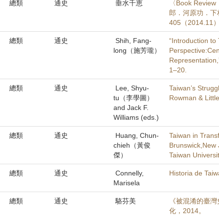
總類
通史
垂水千恵
〈Book Re
郎．河原功．下
405（2014.1
總類
通史
Shih, Fang-
“Introduction t
long（施芳瓏）
Perspective:Cent
Representation,
1–20.
總類
通史
Lee, Shyu-
Taiwan’s Strugg
tu（李學圖）
Rowman & Little
and Jack F.
Williams (eds.)
總類
通史
Huang, Chun-
Taiwan in Trans
chieh（黃俊
Brunswick,New J
傑）
Taiwan Universi
總類
通史
Connelly,
Historia de Taiw
Marisela
總類
通史
駱芬美
《被混淆的臺灣史
化，2014。