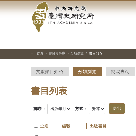
中
跳
到
央
主
要
研
內
容
究
區
塊
院-
首頁
書目資料庫
分類瀏覽
書目列表
:::
臺
文獻類目介紹
分類瀏覽
簡易查詢
灣
史
書目列表
研
排序：
方式：
究
所-
全選
編號
出版書目