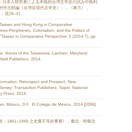
view：日本人研究者による本格的台湾文学史の試み中島利
村作次郎編《台湾近現代文学史》〉，《東方》，
1），頁28–31。
o Taiwan and Hong Kong in Comparative
res-Peripheries, Colonialism, and the Politics of
”Taiwan in Comparative Perspective, 5 (2014.7), pp.
le: Voices of the Taiwanese, Lanham, Maryland:
field Publishers, 2014.
formation: Retrospect and Prospect, New
ersey: Transaction Publishers; Taipei: National
ty Press, 2014.
an, México, D.F.: El Colegio de México, 2014 [2006].
：1861–1949 之史實不等於事實》，臺北：時報文