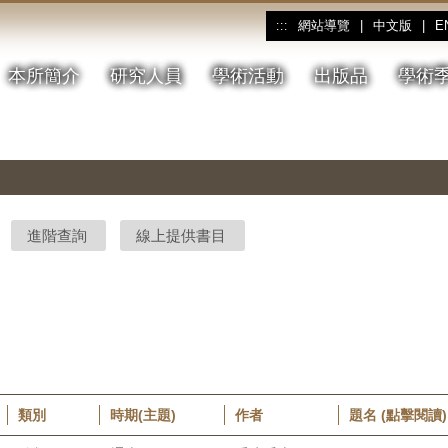
網站導覽
|
中文版
|
E
:::
本所簡介
研究人員
學術活動
出版品
學術
進階查詢
線上提供書目
類別
時期(主題)
作者
題名 (點擊閱讀)