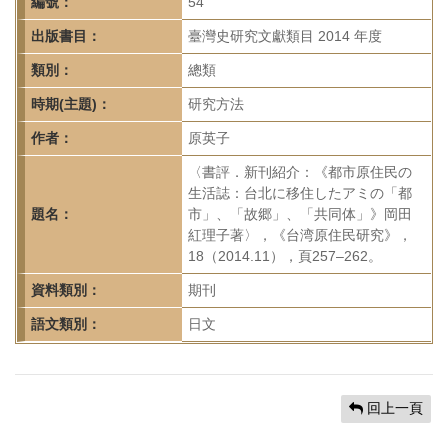
首
編號：
54
頁
出版書目：
臺灣史研究文獻類目 2014 年度
類別：
總類
時期(主題)：
研究方法
作者：
原英子
〈書評．新刊紹介：《都市原住民の
生活誌：台北に移住したアミの「都
題名：
市」、「故郷」、「共同体」》岡田
紅理子著〉，《台湾原住民研究》，
18（2014.11），頁257–262。
資料類別：
期刊
語文類別：
日文
回上一頁