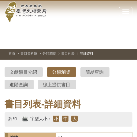
中
跳
到
點
央
主
擊
要
開
研
內
啟
容
或
究
切
上
下
主
區
換
一
一
圖
關
暫
張
張
連
塊
閉
停、
圖
圖
結
院-
播
片
片
首頁
書目資料庫
分類瀏覽
書目列表
詳細資料
網
放
站
臺
主
文獻類目介紹
分類瀏覽
簡易查詢
要
灣
選
進階查詢
線上提供書目
單
史
研
書目列表-詳細資料
究
字型大小：
小
中
大
列印：
所-