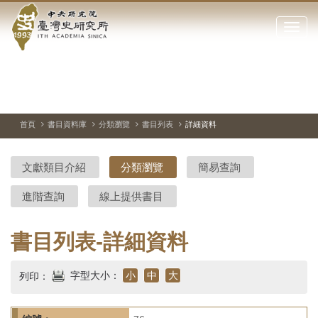
中
跳
到
點
央
主
擊
要
開
研
內
啟
容
或
究
切
上
下
主
區
換
一
一
圖
關
暫
張
張
連
塊
閉
停、
圖
圖
結
院-
播
片
片
首頁
書目資料庫
分類瀏覽
書目列表
詳細資料
網
放
站
臺
主
文獻類目介紹
分類瀏覽
簡易查詢
要
灣
選
進階查詢
線上提供書目
單
史
研
書目列表-詳細資料
究
字型大小：
小
中
大
列印：
所-