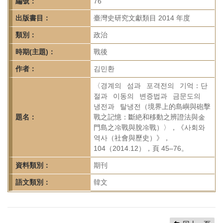
首
編號：
76
頁
出版書目：
臺灣史研究文獻類目 2014 年度
類別：
政治
時期(主題)：
戰後
作者：
김민환
〈경계의 섬과 포격전의 기억：단
절과 이동의 변증법과 금문도의
냉전과 탈냉전（境界上的島嶼與砲擊
題名：
戰之記憶：斷絶和移動之辨證法與金
門島之冷戰與脫冷戰）〉，《사회와
역사（社會與歷史）》，
104（2014.12），頁 45–76。
資料類別：
期刊
語文類別：
韓文