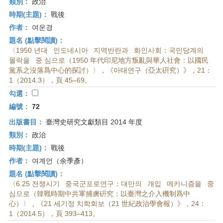
類別：
政治
時期(主題)：
戰後
作者：
여운경
題名 (點擊閱讀)：
〈1950 년대 인도네시아 지역반란과 화인사회：국민당계의
몰락을 중 심으로（1950 年代印尼地方叛亂與華人社會：以國民
黨系之沒落爲中心的探討）〉，《아태연구（亞太硏究）》，21：
1（2014.3），頁 45–69。
勾選：
編號：
72
出版書目：
臺灣史研究文獻類目 2014 年度
類別：
政治
時期(主題)：
戰後
作者：
여계언（余季彥）
題名 (點擊閱讀)：
〈6.25 전쟁시기 중국군포로연구：대만의 개입 메카니즘을 중
심으로（韓戰時期中共軍捕虜硏究：以臺灣之介入機制爲中
心）〉，《21 세기정 치학회보（21 世紀政治學會報）》，24：
1（2014.5），頁 393–413。