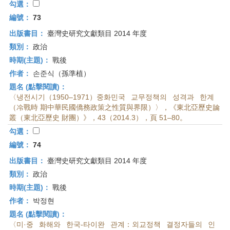
勾選：
編號：
73
出版書目：
臺灣史研究文獻類目 2014 年度
類別：
政治
時期(主題)：
戰後
作者：
손준식（孫準植）
題名 (點擊閱讀)：
〈냉전시기（1950–1971）중화민국 교무정책의 성격과 한계
（冷戰時 期中華民國僑務政策之性質與界限）〉，《東北亞歷史論
叢（東北亞歷史 財團）》，43（2014.3），頁 51–80。
勾選：
編號：
74
出版書目：
臺灣史研究文獻類目 2014 年度
類別：
政治
時期(主題)：
戰後
作者：
박정현
題名 (點擊閱讀)：
〈미·중 화해와 한국-타이완 관계：외교정책 결정자들의 인