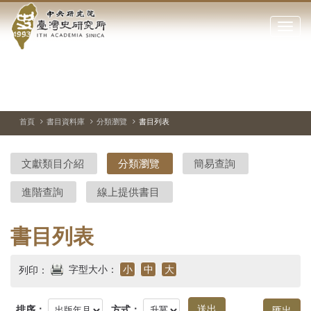
中
跳
到
點
央
主
擊
要
開
研
內
啟
容
或
究
切
上
下
主
區
換
一
一
圖
關
暫
張
張
連
塊
閉
停、
圖
圖
結
院-
播
片
片
首頁
書目資料庫
分類瀏覽
書目列表
網
放
站
臺
主
文獻類目介紹
分類瀏覽
簡易查詢
要
灣
選
進階查詢
線上提供書目
單
史
研
書目列表
究
字型大小：
小
中
大
列印：
所-
排序：
方式：