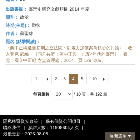
出版書目：
臺灣史研究文獻類目 2014 年度
類別：
政治
時期(主題)：
戰後
作者：
蘇聖雄
題名 (點擊閱讀)：
〈蔣中正與遷臺初期之立法院：以電力加價案為核心的討論〉，收
入黃克 武編，《同舟共濟：蔣中正與一九五○年代的臺灣》，臺
北：國立中正紀 念堂管理處，2014，頁 129–205。
1..
上
2
3
4
5
..10
下
一
一
頁
頁
每頁筆數
/ 10 頁，共 192 筆
隱私權暨資安政策
|
保有個資公開項目
|
聯絡我們
|
參訪人數：11908604人次
|
最後更新：2026-08-08
展開選單