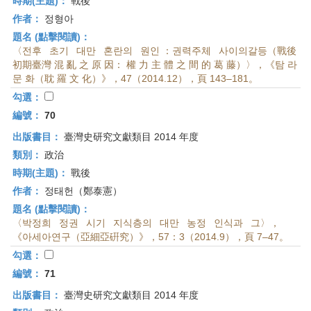
時期(主題)：
戰後
作者：
정형아
題名 (點擊閱讀)：
〈전후 초기 대만 혼란의 원인 ：권력주체 사이의갈등（戰後
初期臺灣 混 亂 之 原 因： 權 力 主 體 之 間 的 葛 藤）〉，《탐 라
문 화（耽 羅 文 化）》，47（2014.12），頁 143–181。
勾選：
編號：
70
出版書目：
臺灣史研究文獻類目 2014 年度
類別：
政治
時期(主題)：
戰後
作者：
정태헌（鄭泰憲）
題名 (點擊閱讀)：
〈박정희 정권 시기 지식층의 대만 농정 인식과 그〉，
《아세아연구（亞細亞硏究）》，57：3（2014.9），頁 7–47。
勾選：
編號：
71
出版書目：
臺灣史研究文獻類目 2014 年度