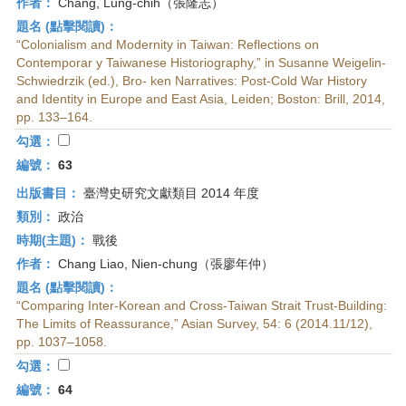
作者：
Chang, Lung-chih（張隆志）
題名 (點擊閱讀)：
“Colonialism and Modernity in Taiwan: Reflections on
Contemporar y Taiwanese Historiography,” in Susanne Weigelin-
Schwiedrzik (ed.), Bro- ken Narratives: Post-Cold War History
and Identity in Europe and East Asia, Leiden; Boston: Brill, 2014,
pp. 133–164.
勾選：
編號：
63
出版書目：
臺灣史研究文獻類目 2014 年度
類別：
政治
時期(主題)：
戰後
作者：
Chang Liao, Nien-chung（張廖年仲）
題名 (點擊閱讀)：
“Comparing Inter-Korean and Cross-Taiwan Strait Trust-Building:
The Limits of Reassurance,” Asian Survey, 54: 6 (2014.11/12),
pp. 1037–1058.
勾選：
編號：
64