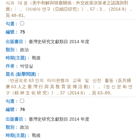
식과 대 응（美中和解與韓臺關係：外交政策決策者之認識與對
應）〉，《아세아 연구（亞細亞硏究）》，57：3，（2014.9），
頁 48–81。
勾選：
編號：
75
出版書目：
臺灣史研究文獻類目 2014 年度
類別：
政治
時期(主題)：
戰後
作者：
박영실
題名 (點擊閱讀)：
〈반공포로 63 인의 타이완행과 교육 및 선전 활동（反共捕
虜 63 人之 臺 灣 行 與 其 敎 育 宣 傳 活 動）〉，《정 신 문 화 연
구（精 神 文 化 研 究）》，37（2014.6），頁 63–89。
勾選：
編號：
76
出版書目：
臺灣史研究文獻類目 2014 年度
類別：
政治
時期(主題)：
戰後