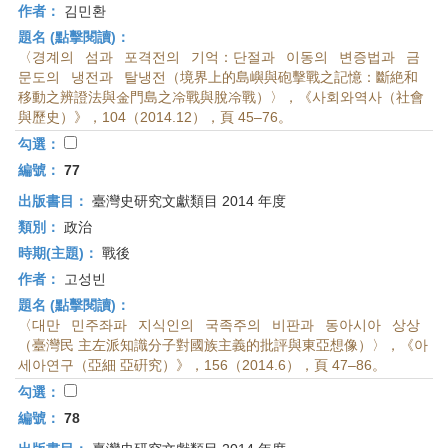
作者：
김민환
題名 (點擊閱讀)：
〈경계의 섬과 포격전의 기억：단절과 이동의 변증법과 금
문도의 냉전과 탈냉전（境界上的島嶼與砲擊戰之記憶：斷絶和
移動之辨證法與金門島之冷戰與脫冷戰）〉，《사회와역사（社會
與歷史）》，104（2014.12），頁 45–76。
勾選：
編號：
77
出版書目：
臺灣史研究文獻類目 2014 年度
類別：
政治
時期(主題)：
戰後
作者：
고성빈
題名 (點擊閱讀)：
〈대만 민주좌파 지식인의 국족주의 비판과 동아시아 상상
（臺灣民 主左派知識分子對國族主義的批評與東亞想像）〉，《아
세아연구（亞細 亞硏究）》，156（2014.6），頁 47–86。
勾選：
編號：
78