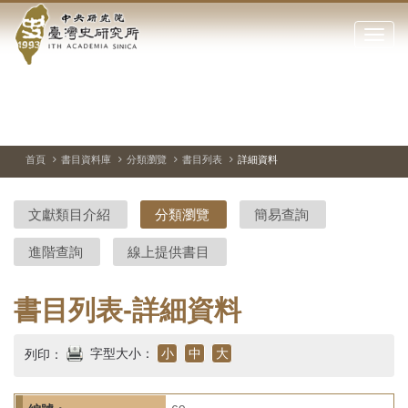
中
跳
到
點
央
主
擊
要
開
研
內
啟
容
或
究
切
上
下
主
區
換
一
一
圖
關
暫
張
張
連
塊
閉
停、
圖
圖
結
院-
播
片
片
首頁
書目資料庫
分類瀏覽
書目列表
詳細資料
網
放
站
臺
主
文獻類目介紹
分類瀏覽
簡易查詢
要
灣
選
進階查詢
線上提供書目
單
史
研
書目列表-詳細資料
究
字型大小：
小
中
大
列印：
所-