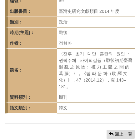
首
編號：
69
頁
出版書目：
臺灣史研究文獻類目 2014 年度
類別：
政治
時期(主題)：
戰後
作者：
정형아
〈전후 초기 대만 혼란의 원인 ：
권력주체 사이의갈등（戰後初期臺灣
混 亂 之 原 因： 權 力 主 體 之 間 的
題名：
葛 藤）〉，《탐 라 문 화（耽 羅 文
化）》，47（2014.12），頁 143–
181。
資料類別：
期刊
語文類別：
韓文
回上一頁