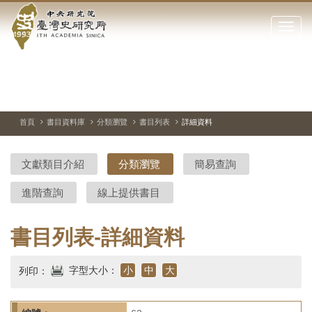
中
跳
到
點
央
主
擊
要
開
研
內
啟
容
或
究
切
上
下
主
區
換
一
一
圖
關
暫
張
張
連
塊
閉
停、
圖
圖
結
院-
播
片
片
首頁
書目資料庫
分類瀏覽
書目列表
詳細資料
網
放
站
臺
主
文獻類目介紹
分類瀏覽
簡易查詢
要
灣
選
進階查詢
線上提供書目
單
史
研
書目列表-詳細資料
究
字型大小：
小
中
大
列印：
所-