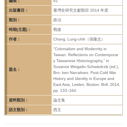
首
編號：
62
頁
出版書目：
臺灣史研究文獻類目 2014 年度
類別：
政治
時期(主題)：
戰後
作者：
Chang, Lung-chih（張隆志）
“Colonialism and Modernity in
Taiwan: Reflections on Contemporar
y Taiwanese Historiography,” in
Susanne Weigelin-Schwiedrzik (ed.),
題名：
Bro- ken Narratives: Post-Cold War
History and Identity in Europe and
East Asia, Leiden; Boston: Brill, 2014,
pp. 133–164.
資料類別：
論文集
語文類別：
西文