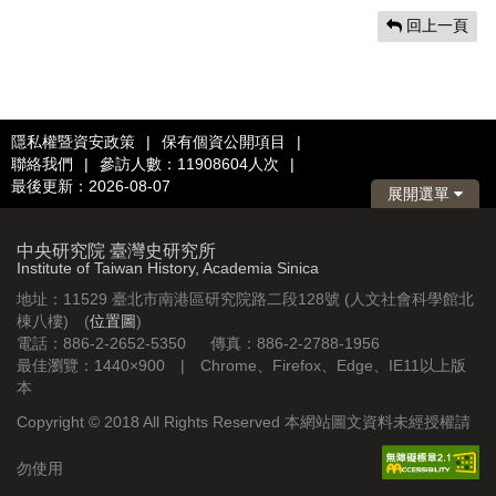
回上一頁
隱私權暨資安政策
|
保有個資公開項目
|
聯絡我們
|
參訪人數：11908604人次
|
最後更新：2026-08-07
展開選單
中央研究院 臺灣史研究所
Institute of Taiwan History, Academia Sinica
地址：11529 臺北市南港區研究院路二段128號 (人文社會科學館北
棟八樓) (
位置圖
)
電話：886-2-2652-5350 傳真：886-2-2788-1956
最佳瀏覽：1440×900 | Chrome、Firefox、Edge、IE11以上版
本
Copyright © 2018 All Rights Reserved 本網站圖文資料未經授權請
勿使用