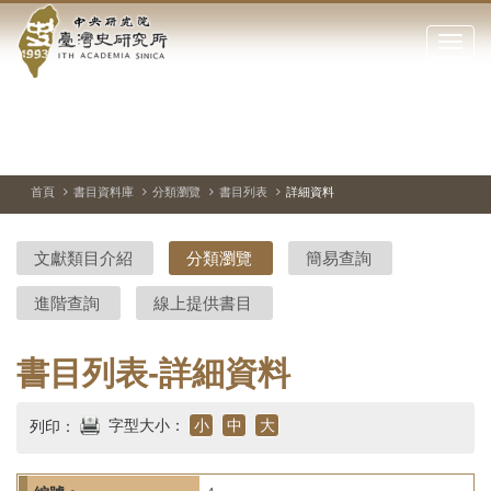
中
跳
到
點
央
主
擊
要
開
研
內
啟
容
或
究
切
上
下
主
區
換
一
一
圖
關
暫
張
張
連
塊
閉
停、
圖
圖
結
院-
播
片
片
首頁
書目資料庫
分類瀏覽
書目列表
詳細資料
網
放
站
臺
主
文獻類目介紹
分類瀏覽
簡易查詢
要
灣
選
進階查詢
線上提供書目
單
史
研
書目列表-詳細資料
究
字型大小：
小
中
大
列印：
所-