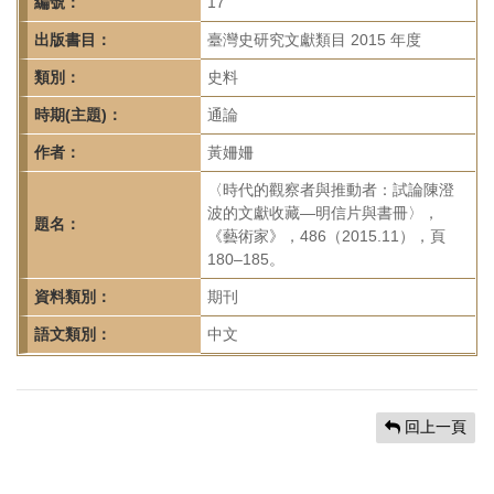
首
編號：
17
頁
出版書目：
臺灣史研究文獻類目 2015 年度
類別：
史料
時期(主題)：
通論
作者：
黃姍姍
〈時代的觀察者與推動者：試論陳澄
波的文獻收藏—明信片與書冊〉，
題名：
《藝術家》，486（2015.11），頁
180–185。
資料類別：
期刊
語文類別：
中文
回上一頁