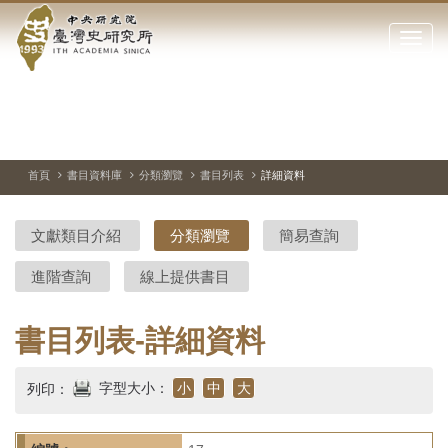
中
跳
到
點
央
主
擊
要
開
研
內
啟
容
或
究
切
上
下
主
區
換
一
一
圖
關
暫
張
張
連
塊
閉
停、
圖
圖
結
院-
播
片
片
首頁
書目資料庫
分類瀏覽
書目列表
詳細資料
網
放
站
臺
主
文獻類目介紹
分類瀏覽
簡易查詢
要
灣
選
進階查詢
線上提供書目
單
史
研
書目列表-詳細資料
究
字型大小：
小
中
大
列印：
所-