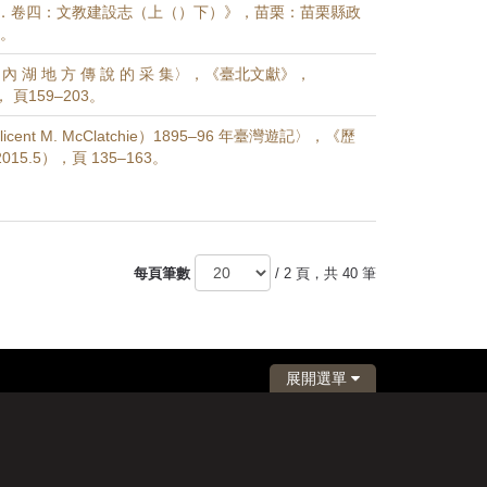
．卷四：文教建設志（上（）下）》，苗栗：苗栗縣政
冊。
市 內 湖 地 方 傳 說 的 采 集〉，《臺北文獻》，
， 頁159–203。
cent M. McClatchie）1895–96 年臺灣遊記〉，《歷
15.5），頁 135–163。
每頁筆數
/ 2 頁，共 40 筆
展開選單