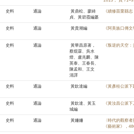
2015， 頁 71–
史料
通論
黃鼎松、廖綺
《續修苗栗縣志
貞、黃碧霞編纂
史料
通論
黃貴潮編
《阿美族口傳文
史料
通論
黃華昌原著，
《叛逆的天空：黃
蔡焜霖、吳水
燈、盧兆麟、陳
英泰、王春長、
陳孟和、王文
清譯
史料
通論
黃欽達編
《黃彥桂公派下
史料
通論
黃欽達、黃玉
《黃汝昌公派下
城編
史料
通論
黃姍姍
〈時代的觀察者
《藝術家》，486（