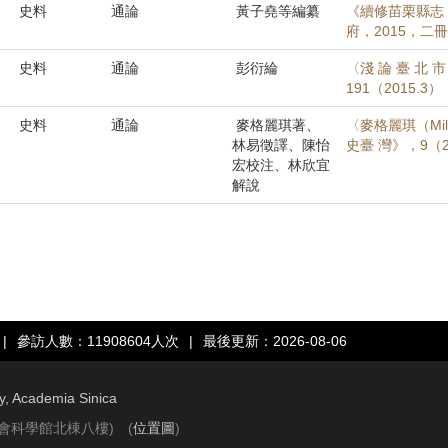
史料
通論
黃子堯等編纂
《續修苗栗縣志
府，2015，二
史料
通論
彭衍綸
〈淺 論 臺 北 
191（2015.3）
史料
通論
麥格麗琪著、
〈麥格麗琪（Milli
林易徵譯、陳怡
史臺 灣》，9（20
宏校注、林欣宜
解說
|
參訪人數：11908604人次
|
最後更新：2026-08-06
ry, Academia Sinica
社會科學館北棟八樓) (
位置圖
)