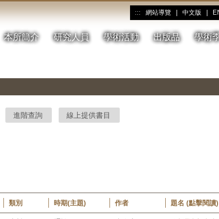
網站導覽
|
中文版
|
E
:::
本所簡介
研究人員
學術活動
出版品
學術
進階查詢
線上提供書目
類別
時期(主題)
作者
題名 (點擊閱讀)