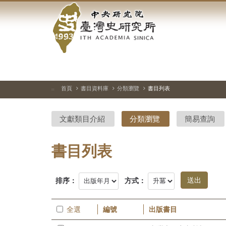
中
跳
到
央
主
要
研
內
容
究
區
塊
院-
首頁
書目資料庫
分類瀏覽
書目列表
:::
臺
文獻類目介紹
分類瀏覽
簡易查詢
灣
史
書目列表
研
排序：
方式：
究
所-
全選
編號
出版書目