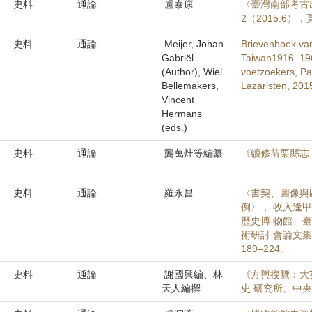
史料
通論
盧泰康
〈臺灣南部考古
2（2015.6），頁
史料
通論
Meijer, Johan
Brievenboek van
Gabriël
Taiwan1916–196
(Author), Wiel
voetzoekers, Pa
Bellemakers,
Lazaristen, 201
Vincent
Hermans
(eds.)
史料
通論
龔萬灶等編纂
《續修苗栗縣志
史料
通論
羅永昌
〈書契、圖像與
例〉， 收入逢
歷史博 物館、
術研討 會論文
189–224。
史料
通論
謝國興編、林
《方輿搜覽：大
天人編撰
史 研究所、中央