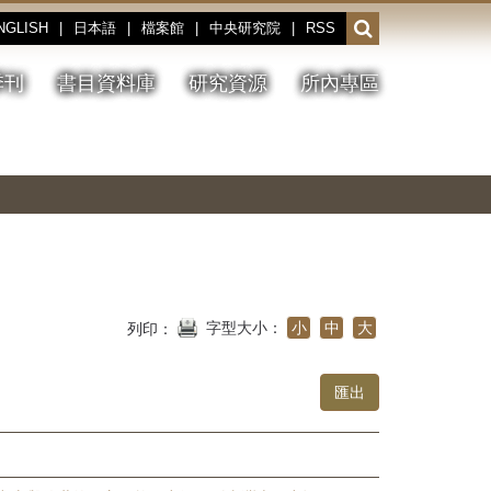
NGLISH
|
日本語
|
檔案館
|
中央研究院
|
RSS
開
啟
或
季刊
書目資料庫
研究資源
所內專區
收
合
搜
切
上
下
主
換
一
一
圖
尋
暫
張
張
連
停、
圖
圖
結
欄
播
片
片
位
放
字型大小：
小
中
大
列印：