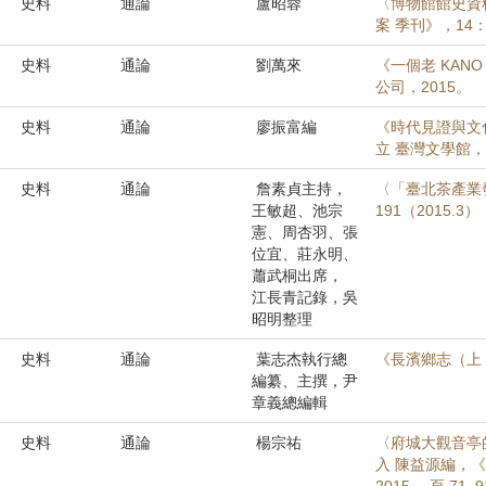
史料
通論
盧昭蓉
〈博物館館史資
案 季刊》，14：3
史料
通論
劉萬來
《一個老 KA
公司，2015。
史料
通論
廖振富編
《時代見證與文
立 臺灣文學館，
史料
通論
詹素貞主持，
〈「臺北茶產業
王敏超、池宗
191（2015.3）
憲、周杏羽、張
位宜、莊永明、
蕭武桐出席，
江長青記錄，吳
昭明整理
史料
通論
葉志杰執行總
《長濱鄉志（上
編纂、主撰，尹
章義總編輯
史料
通論
楊宗祐
〈府城大觀音亭
入 陳益源編，