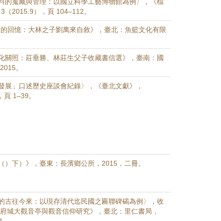
料的蒐藏與管理：以國立科學工藝博物館為例〉，《檔
（2015.9），頁 104–112。
NO 的回憶：大林之子劉萬來自敘》，臺北：魚籃文化有限
化關照：莊垂勝、林莊生父子收藏書信選》，臺南：國
2015。
發展」口述歷史座談會紀錄〉，《臺北文獻》，
，頁 1–39。
（）下）》，臺東：長濱鄉公所，2015，二冊。
的古往今來：以現存清代迄民國之匾聯碑碣為例〉，收
《府城大觀音亭與觀音信仰研究》，臺北：里仁書局，