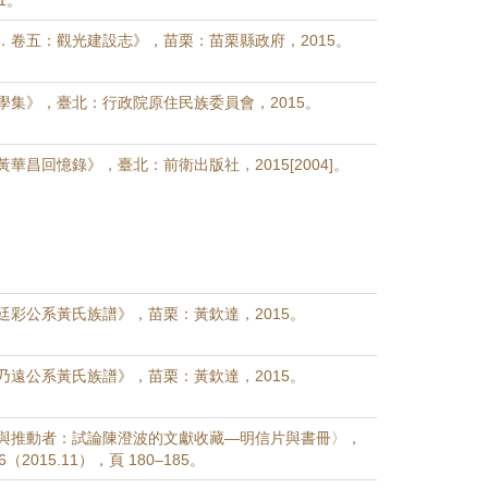
91。
．卷五：觀光建設志》，苗栗：苗栗縣政府，2015。
學集》，臺北：行政院原住民族委員會，2015。
華昌回憶錄》，臺北：前衛出版社，2015[2004]。
廷彩公系黃氏族譜》，苗栗：黃欽達，2015。
乃遠公系黃氏族譜》，苗栗：黃欽達，2015。
與推動者：試論陳澄波的文獻收藏—明信片與書冊〉，
2015.11），頁 180–185。