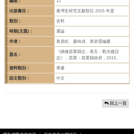
首
編號：
12
頁
出版書目：
臺灣史研究文獻類目 2015 年度
類別：
史料
時期(主題)：
通論
作者：
黃鼎松、廖綺貞、黃碧霞編纂
《續修苗栗縣志．卷五：觀光建設
題名：
志》，苗栗：苗栗縣政府，2015。
資料類別：
專書
語文類別：
中文
回上一頁