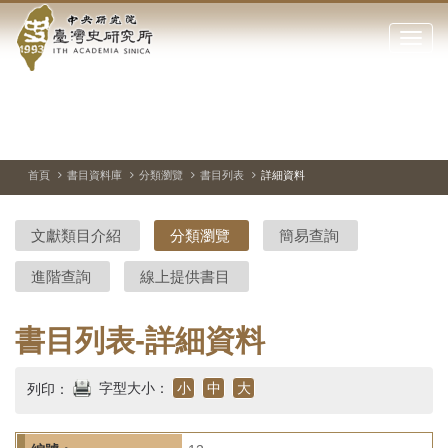
中
跳
到
點
央
主
擊
要
開
研
內
啟
容
或
究
切
上
下
主
區
換
一
一
圖
關
暫
張
張
連
塊
閉
停、
圖
圖
結
院-
播
片
片
首頁
書目資料庫
分類瀏覽
書目列表
詳細資料
網
放
站
臺
主
文獻類目介紹
分類瀏覽
簡易查詢
要
灣
選
進階查詢
線上提供書目
單
史
研
書目列表-詳細資料
究
字型大小：
小
中
大
列印：
所-