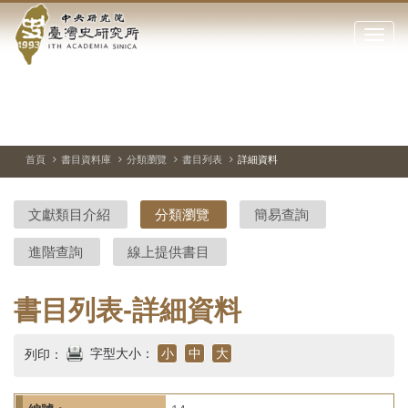
中
跳
到
點
央
主
擊
要
開
研
內
啟
容
或
究
切
上
下
主
區
換
一
一
圖
關
暫
張
張
連
塊
閉
停、
圖
圖
結
院-
播
片
片
首頁
書目資料庫
分類瀏覽
書目列表
詳細資料
網
放
站
臺
主
文獻類目介紹
分類瀏覽
簡易查詢
要
灣
選
進階查詢
線上提供書目
單
史
研
書目列表-詳細資料
究
字型大小：
小
中
大
列印：
所-