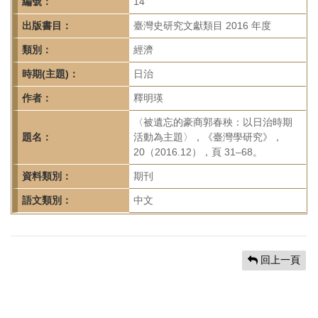
首
編號：
14
頁
出版書目：
臺灣史研究文獻類目 2016 年度
類別：
經濟
時期(主題)：
日治
作者：
釋明瑛
〈被遺忘的豪商郭春秧：以日治時期
題名：
活動為主題〉，《臺灣學研究》，
20（2016.12），頁 31–68。
資料類別：
期刊
語文類別：
中文
回上一頁