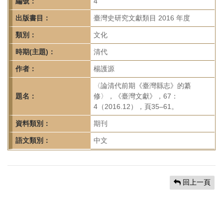
首
編號：
4
頁
出版書目：
臺灣史研究文獻類目 2016 年度
類別：
文化
時期(主題)：
清代
作者：
楊護源
〈論清代前期《臺灣縣志》的纂
題名：
修〉，《臺灣文獻》，67：
4（2016.12），頁35–61。
資料類別：
期刊
語文類別：
中文
回上一頁