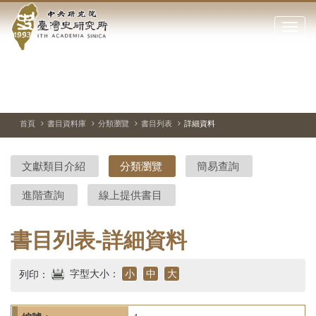
中
跳
到
點
央
主
擊
要
開
研
內
啟
容
或
究
切
上
下
主
區
換
一
一
圖
關
暫
張
張
連
塊
閉
停、
圖
圖
結
院-
播
片
片
首頁
書目資料庫
分類瀏覽
書目列表
詳細資料
網
放
站
臺
主
文獻類目介紹
分類瀏覽
簡易查詢
要
灣
選
進階查詢
線上提供書目
單
史
研
書目列表-詳細資料
究
字型大小：
小
中
大
列印：
所-