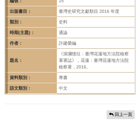
首
編號：
15
頁
出版書目：
臺灣史研究文獻類目 2016 年度
類別：
史料
時期(主題)：
通論
作者：
許建榮編
《洄瀾憶往：臺灣花蓮地方法院檢察
題名：
署署誌》，花蓮：臺灣花蓮地方法院
檢察署，2016。
資料類別：
專書
語文類別：
中文
回上一頁