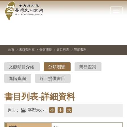
中
跳
到
點
央
主
擊
要
開
研
內
啟
容
或
究
切
上
下
主
區
換
一
一
圖
關
暫
張
張
連
塊
閉
停、
圖
圖
結
院-
播
片
片
首頁
書目資料庫
分類瀏覽
書目列表
詳細資料
網
放
站
臺
主
文獻類目介紹
分類瀏覽
簡易查詢
要
灣
選
進階查詢
線上提供書目
單
史
研
書目列表-詳細資料
究
字型大小：
小
中
大
列印：
所-