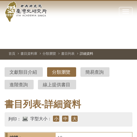
中
跳
到
點
央
主
擊
要
開
研
內
啟
容
或
究
切
上
下
主
區
換
一
一
圖
關
暫
張
張
連
塊
閉
停、
圖
圖
結
院-
播
片
片
首頁
書目資料庫
分類瀏覽
書目列表
詳細資料
網
放
站
臺
主
文獻類目介紹
分類瀏覽
簡易查詢
要
灣
選
進階查詢
線上提供書目
單
史
研
書目列表-詳細資料
究
字型大小：
小
中
大
列印：
所-