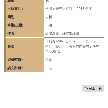
首
編號：
10
頁
出版書目：
臺灣史研究文獻類目 2016 年度
類別：
史料
時期(主題)：
日治
作者：
陳懷澄著、許雪姬編註
《陳懷澄先生日記（一）一九一六
題名：
年》，臺北：中央研究院臺灣史研究
所，2016。
資料類別：
專書
語文類別：
中文
回上一頁