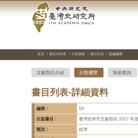
中
跳
到
央
主
要
研
內
容
究
區
塊
院-
首頁
書目資料庫
分類瀏覽
書目列表
詳細資料
:::
臺
文獻類目介紹
分類瀏覽
簡易查詢
灣
史
書目列表-詳細資料
研
編號：
59
究
出版書目：
臺灣史研究文獻類目 2017 年
所-
類別：
經濟