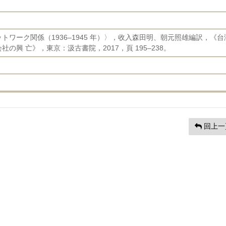
ワーク関係（1936–1945 年）〉，收入森田明、朝元照雄編訳，《台
の興 亡》，東京：汲古書院，2017，頁 195–238。
回上一