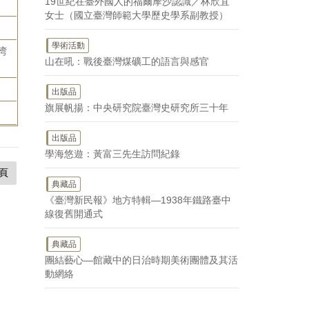
19世紀在臺外國人的福爾摩沙認識／林欣宜
女士（國立臺灣師範大學歷史學系副教授）
學術活動
湾
山在吼：戰後臺灣煤礦工的語言與感官
出版品
旗展帆揚：中央研究院臺灣史研究所三十年
出版品
學海悠遊：黃富三先生訪問紀錄
頁
典藏品
《臺灣新民報》地方特輯—1938年鐵路臺中
線復舊開通式
典藏品
團結藝心—館藏中的日治時期美術團體及其活
動網絡