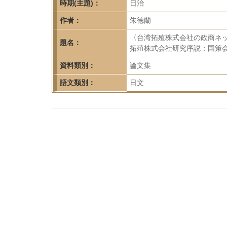
首
時期(主題)：
日治
頁
作者：
朱徳蘭
〈台湾拓殖株式会社の政商ネット
題名：
拓殖株式会社研究序説：国策会社
資料類別：
論文集
語文類別：
日文