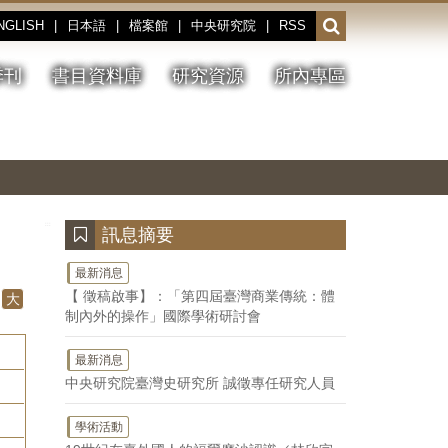
NGLISH
|
日本語
|
檔案館
|
中央研究院
|
RSS
開
啟
或
季刊
書目資料庫
研究資源
所內專區
收
合
搜
切
上
下
主
換
一
一
圖
尋
暫
張
張
連
停、
圖
圖
結
欄
播
片
片
位
放
:::
訊息摘要
最新消息
【 徵稿啟事】：「第四屆臺灣商業傳統：體
大
制內外的操作」國際學術研討會
最新消息
中央研究院臺灣史研究所 誠徵專任研究人員
學術活動