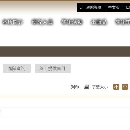
網站導覽
|
中文版
|
E
:::
本所簡介
研究人員
學術活動
出版品
學術
進階查詢
線上提供書目
字型大小：
小
中
列印：
度