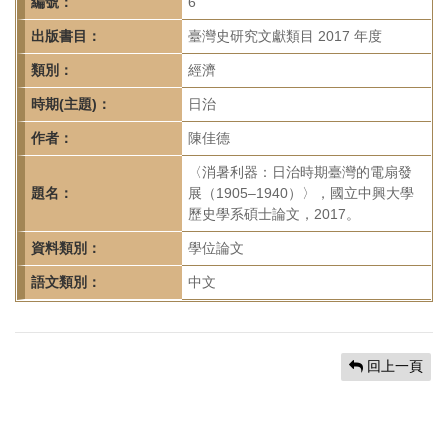
首
編號：
6
頁
出版書目：
臺灣史研究文獻類目 2017 年度
類別：
經濟
時期(主題)：
日治
作者：
陳佳德
〈消暑利器：日治時期臺灣的電扇發
題名：
展（1905–1940）〉，國立中興大學
歷史學系碩士論文，2017。
資料類別：
學位論文
語文類別：
中文
回上一頁