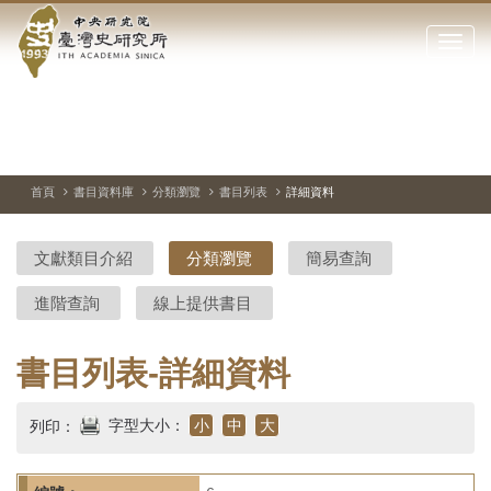
中
跳
到
點
央
主
擊
要
開
研
內
啟
容
或
究
切
上
下
主
區
換
一
一
圖
關
暫
張
張
連
塊
閉
停、
圖
圖
結
院-
播
片
片
首頁
書目資料庫
分類瀏覽
書目列表
詳細資料
網
放
站
臺
主
文獻類目介紹
分類瀏覽
簡易查詢
要
灣
選
進階查詢
線上提供書目
單
史
研
書目列表-詳細資料
究
字型大小：
小
中
大
列印：
所-