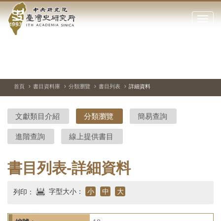
中
跳
到
點
央
主
擊
要
開
研
內
啟
容
或
究
切
上
下
主
區
換
一
一
圖
關
暫
張
張
連
塊
閉
停、
圖
圖
結
院-
播
片
片
首頁
書目資料庫
分類瀏覽
書目列表
詳細資料
網
放
站
臺
主
文獻類目介紹
分類瀏覽
簡易查詢
要
灣
選
進階查詢
線上提供書目
單
史
研
書目列表-詳細資料
究
字型大小：
小
中
大
列印：
所-