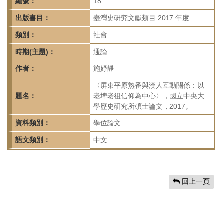
首
編號：
18
頁
出版書目：
臺灣史研究文獻類目 2017 年度
類別：
社會
時期(主題)：
通論
作者：
施妤靜
〈屏東平原熟番與漢人互動關係：以
題名：
老埤老祖信仰為中心〉，國立中央大
學歷史研究所碩士論文，2017。
資料類別：
學位論文
語文類別：
中文
回上一頁