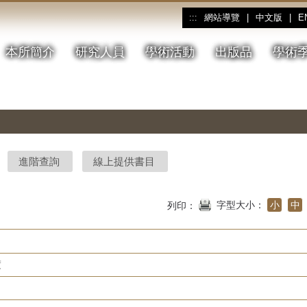
網站導覽
|
中文版
|
E
:::
本所簡介
研究人員
學術活動
出版品
學術
進階查詢
線上提供書目
字型大小：
小
中
列印：
度