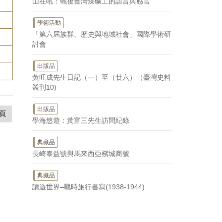
山在吼：戰後臺灣煤礦工的語言與感官
學術活動
「第六屆族群、歷史與地域社會」國際學術研
。
討會
出版品
黃旺成先生日記（一）至（廿六）（臺灣史料
叢刊10)
出版品
頁
學海悠遊：黃富三先生訪問紀錄
典藏品
長崎泰益號與馬來西亞檳城商號
典藏品
讀遊世界–戰時旅行書寫(1938-1944)