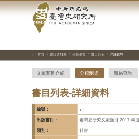
中
跳
到
央
主
要
研
內
容
究
區
塊
院-
首頁
書目資料庫
分類瀏覽
書目列表
詳細資料
:::
臺
文獻類目介紹
分類瀏覽
簡易查詢
灣
史
書目列表-詳細資料
研
編號：
7
究
出版書目：
臺灣史研究文獻類目 2017 年
所-
類別：
社會