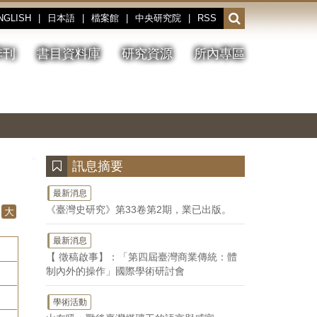
NGLISH
|
日本語
|
檔案館
|
中央研究院
|
RSS
開
啟
或
季刊
書目資料庫
研究資源
所內專區
收
合
搜
切
上
下
主
換
一
一
圖
尋
暫
張
張
連
停、
圖
圖
結
欄
播
片
片
位
放
:::
訊息摘要
最新消息
《臺灣史研究》第33卷第2期，業已出版。
大
最新消息
【 徵稿啟事】：「第四屆臺灣商業傳統：體
制內外的操作」國際學術研討會
學術活動