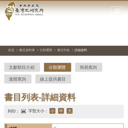
中
跳
到
點
央
主
擊
要
開
研
內
啟
容
或
究
切
上
下
主
區
換
一
一
圖
關
暫
張
張
連
塊
閉
停、
圖
圖
結
院-
播
片
片
首頁
書目資料庫
分類瀏覽
書目列表
詳細資料
網
放
站
臺
主
文獻類目介紹
分類瀏覽
簡易查詢
要
灣
選
進階查詢
線上提供書目
單
史
研
書目列表-詳細資料
究
字型大小：
小
中
大
列印：
所-