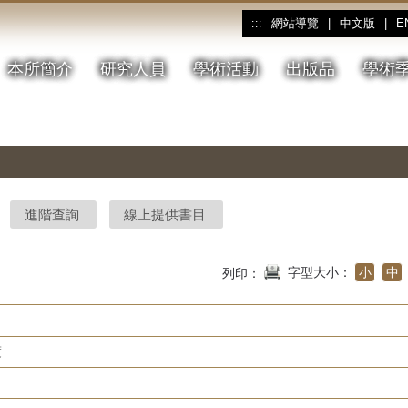
網站導覽
|
中文版
|
E
:::
本所簡介
研究人員
學術活動
出版品
學術
進階查詢
線上提供書目
字型大小：
小
中
列印：
度