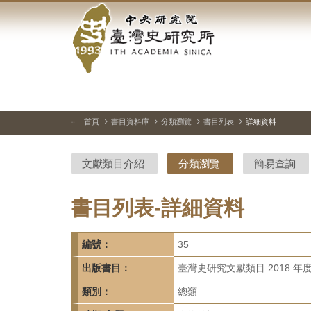
中
跳
到
央
主
要
研
內
容
究
區
塊
院-
首頁
書目資料庫
分類瀏覽
書目列表
詳細資料
:::
臺
文獻類目介紹
分類瀏覽
簡易查詢
灣
史
書目列表-詳細資料
研
編號：
35
究
出版書目：
臺灣史研究文獻類目 2018 年
所-
類別：
總類