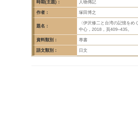
首
時期(主題)：
人物傳記
頁
作者：
塚田博之
〈伊沢修二と台湾の記憶をめ
題名：
中心，2018，頁409–435。
資料類別：
專書
語文類別：
日文