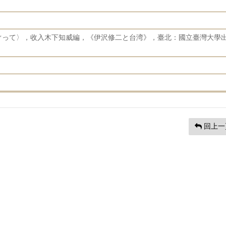
ぐって〉，收入木下知威編，《伊沢修二と台湾》，臺北：國立臺灣大學
回上一