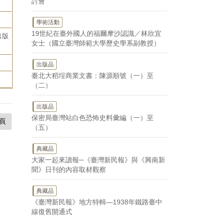
討會
學術活動
19世紀在臺外國人的福爾摩沙認識／林欣宜
出版
女士（國立臺灣師範大學歷史學系副教授）
出版品
臺北大稻埕商業文書：陳源順號（一）至
（二）
出版品
保密局臺灣站白色恐怖史料彙編（一）至
頁
（五）
典藏品
大家一起來讀報─《臺灣新民報》與《興南新
聞》日刊的內容取材觀察
典藏品
《臺灣新民報》地方特輯—1938年鐵路臺中
線復舊開通式