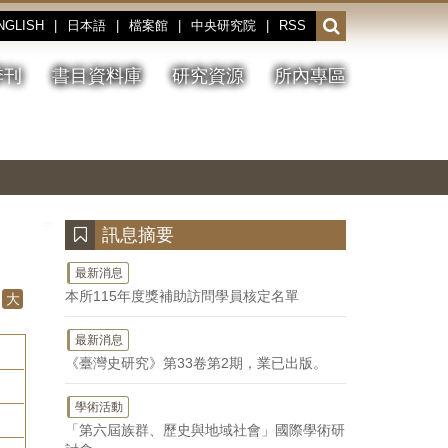
NGLISH
|
日本語
|
檔案館
|
中央研究院
|
RSS
開
啟
或
季刊
書目資料庫
研究資源
所內專區
收
合
搜
切
上
下
主
換
一
一
圖
尋
暫
張
張
連
停、
圖
圖
結
欄
播
片
片
位
放
:::
訊息摘要
最新消息
本所115年度獎補助訪問學員核定名單
大
最新消息
《臺灣史研究》第33卷第2期，業已出版。
學術活動
「第六屆族群、歷史與地域社會」國際學術研