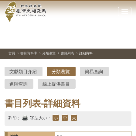
中
跳
到
點
央
主
擊
要
開
研
內
啟
容
或
究
切
上
下
主
區
換
一
一
圖
關
暫
張
張
連
塊
閉
停、
圖
圖
結
院-
播
片
片
首頁
書目資料庫
分類瀏覽
書目列表
詳細資料
網
放
站
臺
主
文獻類目介紹
分類瀏覽
簡易查詢
要
灣
選
進階查詢
線上提供書目
單
史
研
書目列表-詳細資料
究
字型大小：
小
中
大
列印：
所-