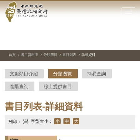
中
跳
到
點
央
主
擊
要
開
研
內
啟
容
或
究
切
上
下
主
區
換
一
一
圖
關
暫
張
張
連
塊
閉
停、
圖
圖
結
院-
播
片
片
首頁
書目資料庫
分類瀏覽
書目列表
詳細資料
網
放
站
臺
主
文獻類目介紹
分類瀏覽
簡易查詢
要
灣
選
進階查詢
線上提供書目
單
史
研
書目列表-詳細資料
究
字型大小：
小
中
大
列印：
所-