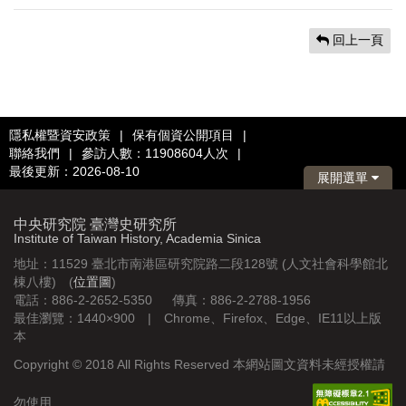
回上一頁
隱私權暨資安政策
|
保有個資公開項目
|
聯絡我們
|
參訪人數：11908604人次
|
最後更新：2026-08-10
展開選單
中央研究院 臺灣史研究所
Institute of Taiwan History, Academia Sinica
地址：11529 臺北市南港區研究院路二段128號 (人文社會科學館北
棟八樓) (
位置圖
)
電話：886-2-2652-5350 傳真：886-2-2788-1956
最佳瀏覽：1440×900 | Chrome、Firefox、Edge、IE11以上版
本
Copyright © 2018 All Rights Reserved 本網站圖文資料未經授權請
勿使用