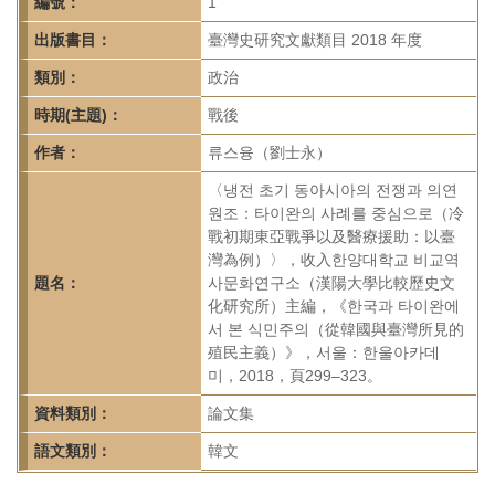
首
編號：
1
頁
出版書目：
臺灣史研究文獻類目 2018 年度
類別：
政治
時期(主題)：
戰後
作者：
류스융（劉士永）
〈냉전 초기 동아시아의 전쟁과 의연
원조：타이완의 사례를 중심으로（冷
戰初期東亞戰爭以及醫療援助：以臺
灣為例）〉，收入한양대학교 비교역
題名：
사문화연구소（漢陽大學比較歷史文
化研究所）主編，《한국과 타이완에
서 본 식민주의（從韓國與臺灣所見的
殖民主義）》，서울：한울아카데
미，2018，頁299–323。
資料類別：
論文集
語文類別：
韓文