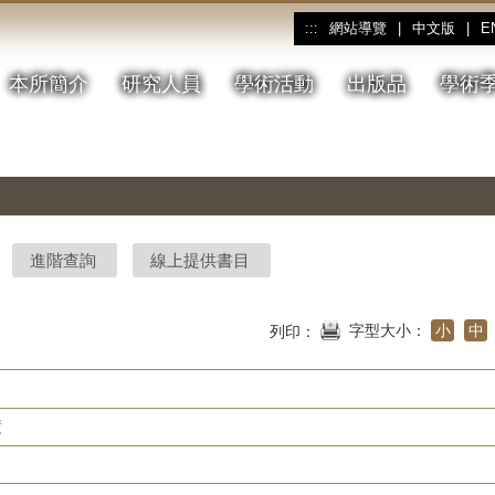
網站導覽
|
中文版
|
E
:::
本所簡介
研究人員
學術活動
出版品
學術
進階查詢
線上提供書目
字型大小：
小
中
列印：
度