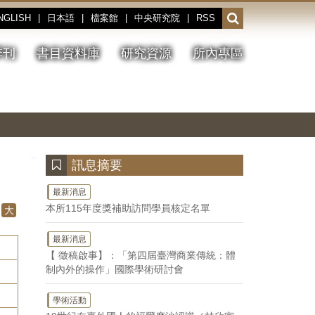
NGLISH
|
日本語
|
檔案館
|
中央研究院
|
RSS
開
啟
或
季刊
書目資料庫
研究資源
所內專區
收
合
搜
切
上
下
主
換
一
一
圖
尋
暫
張
張
連
停、
圖
圖
結
欄
播
片
片
位
放
:::
訊息摘要
最新消息
本所115年度獎補助訪問學員核定名單
大
最新消息
【 徵稿啟事】：「第四屆臺灣商業傳統：體
制內外的操作」國際學術研討會
學術活動