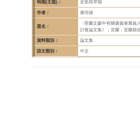
首
時期(主題)：
史前與早期
頁
作者：
康培德
〈荷蘭文獻中有關廣義泰雅族
題名：
討會論文集》，宜蘭：宜蘭縣史館，
資料類別：
論文集
語文類別：
中文