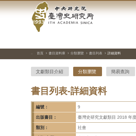
中
跳
到
央
主
要
研
內
容
究
區
塊
院-
首頁
書目資料庫
分類瀏覽
書目列表
詳細資料
:::
臺
文獻類目介紹
分類瀏覽
簡易查詢
灣
史
書目列表-詳細資料
研
編號：
9
究
出版書目：
臺灣史研究文獻類目 2018 年
所-
類別：
社會