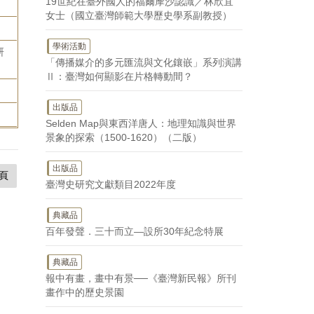
19世紀在臺外國人的福爾摩沙認識／林欣宜
女士（國立臺灣師範大學歷史學系副教授）
學術活動
研
「傳播媒介的多元匯流與文化鑲嵌」系列演講
Ⅱ：臺灣如何顯影在片格轉動間？
出版品
Selden Map與東西洋唐人：地理知識與世界
景象的探索（1500-1620）（二版）
出版品
頁
臺灣史研究文獻類目2022年度
典藏品
百年發聲．三十而立—設所30年紀念特展
典藏品
報中有畫，畫中有景──《臺灣新民報》所刊
畫作中的歷史景園